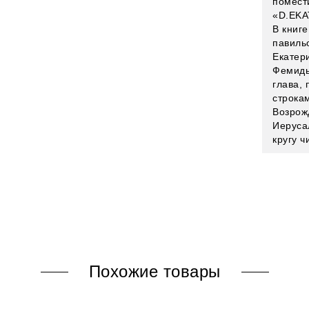
помест
«D.EKA
В книг
павиль
Екатери
Фемиды
глава,
строка
Возрож
Иеруса
кругу ч
Похожие товары