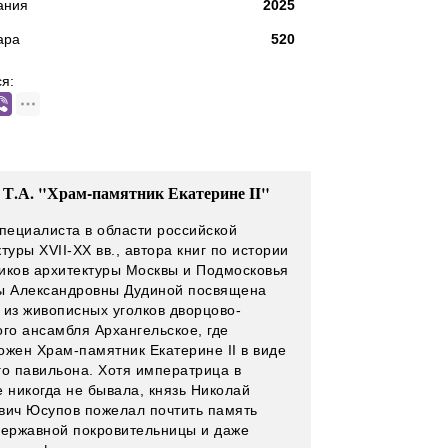
ания
2025
ара
520
я:
 Т.А. "Храм-памятник Екатерине II"
специалиста в области российской
туры XVII-XX вв., автора книг по истории
иков архитектуры Москвы и Подмосковья
ы Александровны Дудиной посвящена
 из живописных уголков дворцово-
ого ансамбля Архангельское, где
ожен Храм-памятник Екатерине II в виде
го павильона. Хотя императрица в
е никогда не бывала, князь Николай
вич Юсупов пожелал почтить память
державной покровительницы и даже