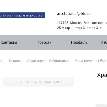
artclassica@bk.ru
о классическом искусстве
117105, Москва, Варшавское ш
25 А стр.1, этаж 3, офис 314
Контакты
Новости
Профиль
Из
ая
Каталог
Архитектура. Урбанистика
Храм-памятник Екат
Хра
ВЕРНУТЬСЯ В КАТАЛОГ