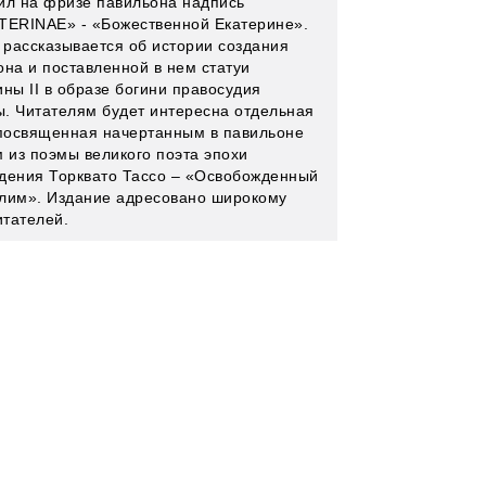
ил на фризе павильона надпись
TERINAE» - «Божественной Екатерине».
е рассказывается об истории создания
она и поставленной в нем статуи
ны II в образе богини правосудия
. Читателям будет интересна отдельная
 посвященная начертанным в павильоне
м из поэмы великого поэта эпохи
дения Торквато Тассо – «Освобожденный
лим». Издание адресовано широкому
итателей.