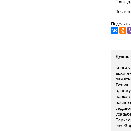
Год изд
Вес тов
Поделитьс
Дудина
Книга 
архитек
памятн
Татьян
одному
парков
распол
садово
усадьб
Борисо
своей 