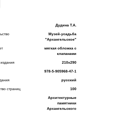
КУПИТЬ
Дудина Т.А.
ьство
Музей-усадьба
"Архангельское"
ет
мягкая обложка с
клапанами
 издания
210х290
978-5-905968-47-1
дания
русский
тво страниц
100
Архитектурные
памятники
Архангельского