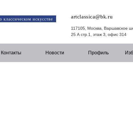
artclassica@bk.ru
о классическом искусстве
117105, Москва, Варшавское ш
25 А стр.1, этаж 3, офис 314
Контакты
Новости
Профиль
Из