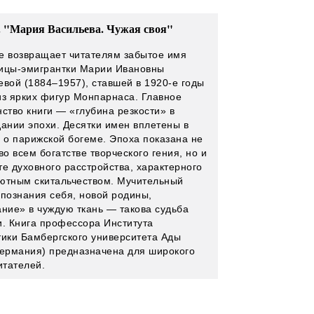
. "Мария Васильева. Чужая своя"
е возвращает читателям забытое имя
ицы-эмигрантки Марии Ивановны
евой (1884–1957), ставшей в 1920-е годы
из ярких фигур Монпарнаса. Главное
нство книги — «глубина резкости» в
дании эпохи. Десятки имен вплетены в
з о парижской богеме. Эпоха показана не
во всем богатстве творческого ­гения, но и
те духовного расстройства, характерного
ютным скитальчеством. Мучительный
 познания себя, новой родины,
ние» в чуждую ткань — ­такова судьба
и. Книга профессора Института
тики Бамбергского университета Ады
Германия) предназначена для широкого
итателей.