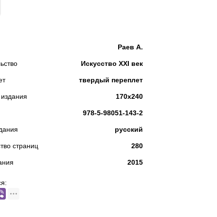
КУПИТЬ
Раев А.
ьство
Искусство XXI век
ет
твердый переплет
 издания
170х240
978-5-98051-143-2
дания
русский
тво страниц
280
ания
2015
я: