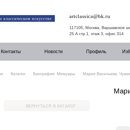
artclassica@bk.ru
о классическом искусстве
117105, Москва, Варшавское ш
25 А стр.1, этаж 3, офис 314
Контакты
Новости
Профиль
Из
ая
Каталог
Биографии. Мемуары
Мария Васильева. Чужа
Мари
ВЕРНУТЬСЯ В КАТАЛОГ