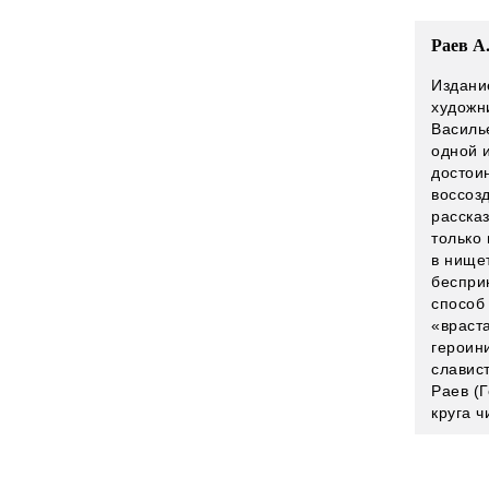
Раев А
Издани
художн
Василь
одной 
достои
воссоз
расска
только 
в ­нище
беспри
способ
«враста
героин
славис
Раев (
круга ч