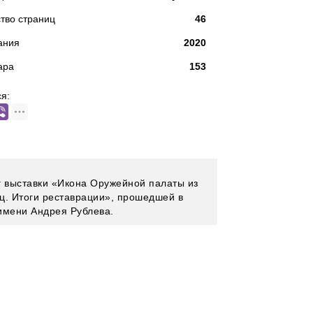
тво страниц
46
ания
2020
ара
153
я:
г выставки «Икона Оружейной палаты из
ц. Итоги реставрации», прошедшей в
имени Андрея Рублева.