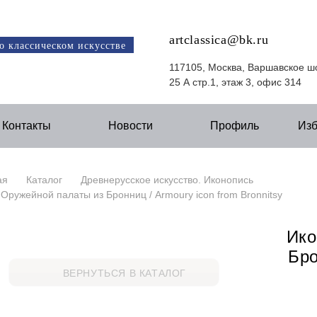
artclassica@bk.ru
о классическом искусстве
117105, Москва, Варшавское ш
25 А стр.1, этаж 3, офис 314
Контакты
Новости
Профиль
Из
ая
Каталог
Древнерусское искусство. Иконопись
Оружейной палаты из Бронниц / Armoury icon from Bronnitsy
Ико
Бро
ВЕРНУТЬСЯ В КАТАЛОГ