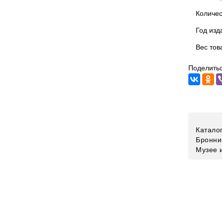
Количес
Год изд
Вес тов
Поделитьс
Катало
Бронни
Музее 