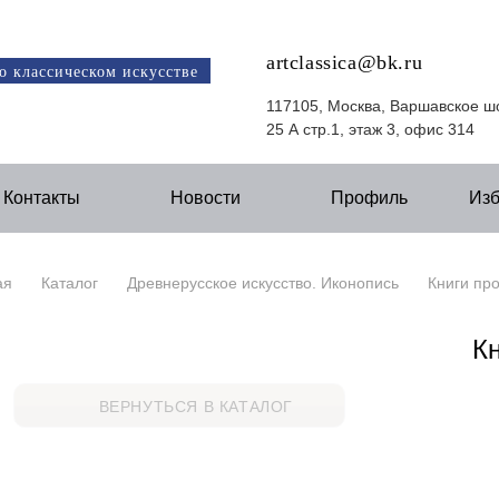
artclassica@bk.ru
о классическом искусстве
117105, Москва, Варшавское ш
25 А стр.1, этаж 3, офис 314
Контакты
Новости
Профиль
Из
ая
Каталог
Древнерусское искусство. Иконопись
Книги про
К
ВЕРНУТЬСЯ В КАТАЛОГ