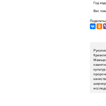
Год изд
Вес тов
Поделитьс
Рукопи
Кремля
Мамыре
памятн
культу
пророч
качест
широку
исслед