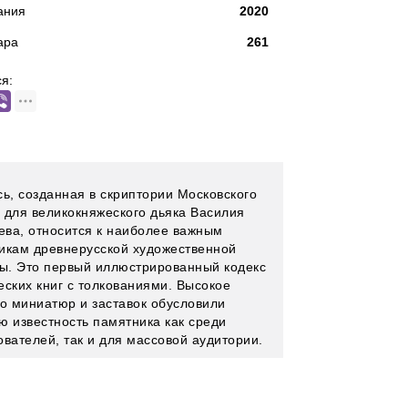
ания
2020
ара
261
я:
сь, созданная в скриптории Московского
 для великокняжеского дьяка Василия
ва, относится к наиболее важным
икам древнерусской художественной
ры. Это первый иллюстрированный кодекс
еских книг с толкованиями. Высокое
во миниатюр и заставок обусловили
ю известность памятника как среди
ователей, так и для массовой аудитории.