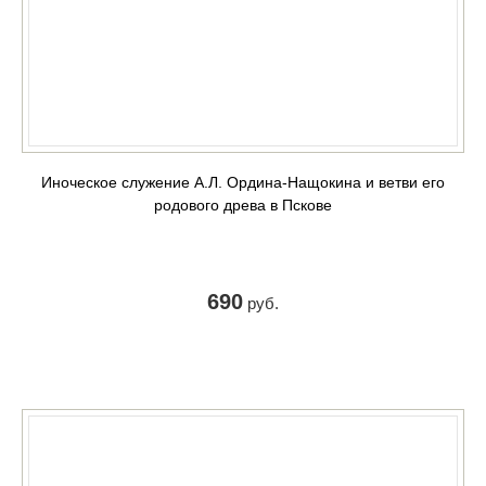
Иноческое служение А.Л. Ордина-Нащокина и ветви его
родового древа в Пскове
690
руб.
КУПИТЬ