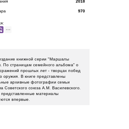
ания
2018
ара
970
я:
издание книжной серии "Маршалы
. По страницам семейного альбома" о
 сражений прошлых лет - творцах побед
го оружия. В книге представлены
ьные архивные фотографии семьи
а Советского союза А.М. Василевского.
 представленные материалы
уются впервые.