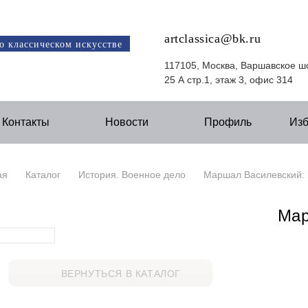
artclassica@bk.ru
о классическом искусстве
117105, Москва, Варшавское ш
25 А стр.1, этаж 3, офис 314
Контакты
Новости
Профиль
Из
ая
Каталог
История. Военное дело
Маршал Василевский: 
Мар
ВЕРНУТЬСЯ В КАТАЛОГ