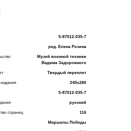
КУПИТЬ
5-87012-035-7
ред. Елена Розина
ьство
Музей военной техники
Вадима Задорожного
ет
Твердый переплет
 издания
240х280
5-87012-035-7
дания
русский
тво страниц
116
Маршалы Победы