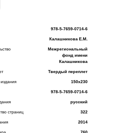
КУПИТЬ
978-5-7659-0714-6
Калашникова Е.М.
ьство
Межрегиональный
фонд имени
Калашникова
ет
Твердый переплет
 издания
150х230
978-5-7659-0714-6
дания
русский
тво страниц
322
ания
2014
ара
760