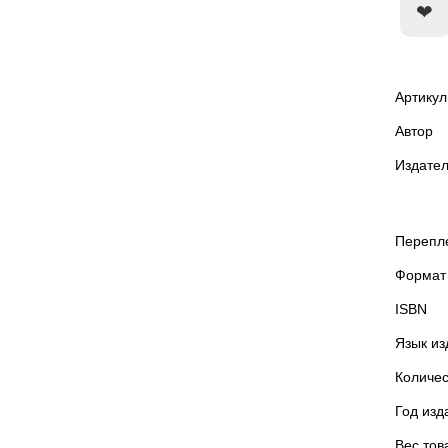
Артикул
Автор
Издател
Перепл
Формат
ISBN
Язык из
Количес
Год изд
Вес тов