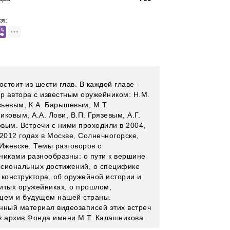
я:
остоит из шести глав. В каждой главе -
ор автора с известным оружейником: Н.М.
ьевым, К.А. Барышевым, М.Т.
ковым, А.А. Лови, В.П. Грязевым, А.Г.
вым. Встречи с ними проходили в 2004,
2012 годах в Москве, Солнечногорске,
 Ижевске. Темы разговоров с
никами разнообразны: о пути к вершине
сиональных достижений, о специфике
 конструктора, об оружейной истории и
итых оружейниках, о прошлом,
щем и будущем нашей страны.
нный материал видеозаписей этих встреч
в архив Фонда имени М.Т. Калашникова.