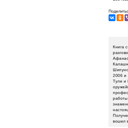
Поделитьс
Книга с
разгов
Афанас
Калашни
Шипуно
2006 и 
Туле и
оружей
профес
работы
знамен
настоя
Получе
вошел 