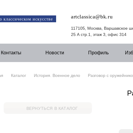
artclassica@bk.ru
о классическом искусстве
117105, Москва, Варшавское ш
25 А стр.1, этаж 3, офис 314
Контакты
Новости
Профиль
Из
ая
Каталог
История. Военное дело
Разговор с оружейник
Р
ВЕРНУТЬСЯ В КАТАЛОГ