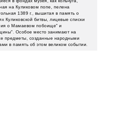
иеся в фондах музея, как кольчуга,
ная на Куликовом попе, пелена
ольная 1389 г., вышитая в память о
ях Куликовской битвы, лицевые списки
ния о Мамаевом побоище" и
щины". Особое место занимают на
ке предметы, созданные народными
ами в память об этом великом событии.