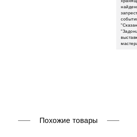
хранящ
найден
запрест
событи
"Сказа
"Задон
выстав
мастер
Похожие товары