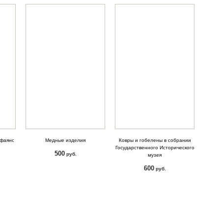
 фаянс
Медные изделия
Ковры и гобелены в собрании
Государственного Исторического
500
руб.
музея
600
КУПИТЬ
руб.
КУПИТЬ