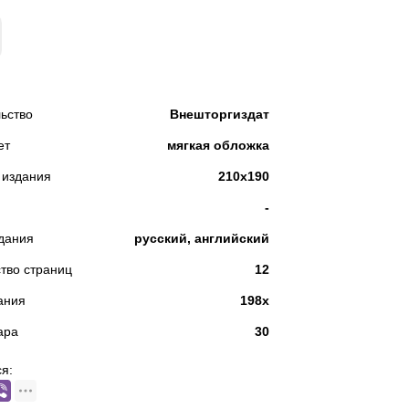
КУПИТЬ
ьство
Внешторгиздат
ет
мягкая обложка
 издания
210х190
-
дания
русский, английский
тво страниц
12
ания
198х
ара
30
я: