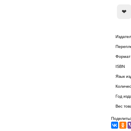
Издател
Перепл
Формат
ISBN
Язык из
Количес
Год изд
Вес тов
Поделитьс