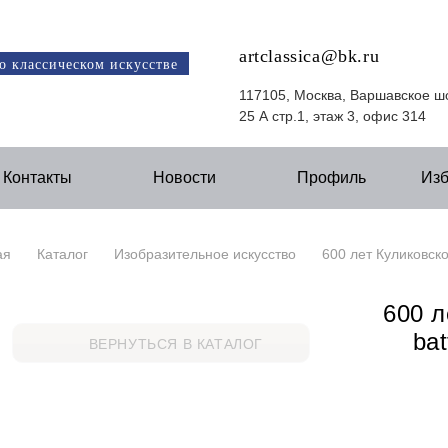
artclassica@bk.ru
о классическом искусстве
117105, Москва, Варшавское ш
25 А стр.1, этаж 3, офис 314
Контакты
Новости
Профиль
Из
ая
Каталог
Изобразительное искусство
600 лет Куликовск
600 л
bat
ВЕРНУТЬСЯ В КАТАЛОГ