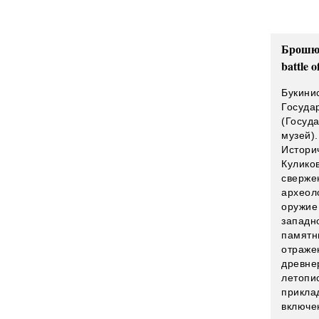
Брошюр
battle 
Букини
Госуда
(Госуд
музей).
Истори
Кулико
сверже
археол
оружие 
западн
памятн
отраже
древне
летопи
прикла
включе