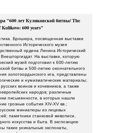
а "600 лет Куликовской битвы/ The
of Kulikovo: 600 years"
стика. Брошюра, посвященная выставке
рственного Исторического музея
арственный ордена Ленина Исторический
 Внешторгиздат. На выставке, которую
ческий музей подготовил к 600-летию
вской битвы и 500-летию окончательного
ния золотоордынского ига, представлены
огические и нумизматические материалы;
русских воинов и кочевников, а также
оевропейских народов; различные
ики письменности, в которых нашли
ние грозные события XIV-XV вв.;
русские миниатюры из лицевых
сей; памятники станковой живописи,
дного искусства и быта. В экспозицию
ны такие уникальные экспонаты,