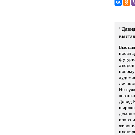
"Давид
выста
Выстав
посвящ
футури
этюдов
новому
художе
личнос
Не нуж
знатоко
Давид 
широко
демонс
слова 
живопи
пленэр