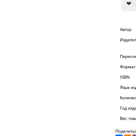
Автор
Издател
Перепл
Формат
ISBN
Язык из
Количес
Год изд
Вес тов
Поделитьс