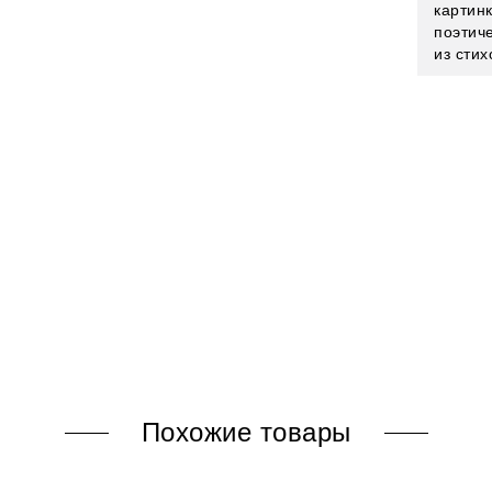
картин
поэтич
из стих
Похожие товары