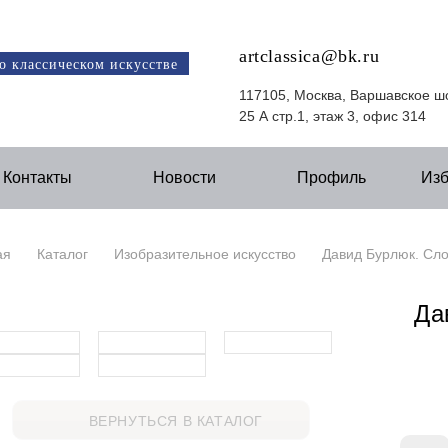
artclassica@bk.ru
о классическом искусстве
117105, Москва, Варшавское ш
25 А стр.1, этаж 3, офис 314
Контакты
Новости
Профиль
Из
ая
Каталог
Изобразительное искусство
Давид Бурлюк. Сло
Да
ВЕРНУТЬСЯ В КАТАЛОГ