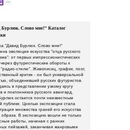
 Бурлюк. Слово мне!" Каталог
вки
ка "Давид Бурлюк. Слово мне!"
ена эволюции искусства "отца русского
зма": от первых импрессионистических
 через футуристические обороты к
 "радио-стилю". Живописец, график, поэт,
ственный критик - он был универсальной
тью, объединившей русских футуристов.
даясь в представлении узкому кругу
в и поклонников русского авангард,
Бурлюк остается почти неизвестным
й публике. Цнелью экспозиции стала
трация множества граней его искусства
и образа. В экспозицию вошли не только
сные работы, начиная с ранних
ных пейзажей, заканчивая жанровыми