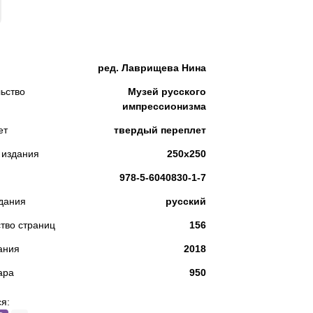
КУПИТЬ
ред. Лаврищева Нина
ьство
Музей русского
импрессионизма
ет
твердый переплет
 издания
250х250
978-5-6040830-1-7
дания
русский
тво страниц
156
ания
2018
ара
950
я: