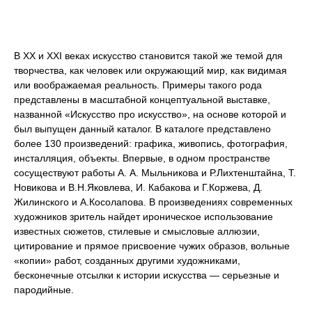
В ХХ и ХХI веках искусство становится такой же темой для
творчества, как человек или окружающий мир, как видимая
или воображаемая реальность. Примеры такого рода
представлены в масштабной концептуальной выставке,
названной «Искусство про искусство», на основе которой и
был выпущен данный каталог. В каталоге представлено
более 130 произведений: графика, живопись, фотография,
инсталляция, объекты. Впервые, в одном пространстве
сосуществуют работы А. А. Мыльникова и Р.Лихтенштайна, Т.
Новикова и В.Н.Яковлева, И. Кабакова и Г.Коржева, Д.
Жилинского и А.Косолапова. В произведениях современных
художников зритель найдет ироническое использование
известных сюжетов, стилевые и смысловые аллюзии,
цитирование и прямое присвоение чужих образов, вольные
«копии» работ, созданных другими художниками,
бесконечные отсылки к истории искусства — серьезные и
пародийные.