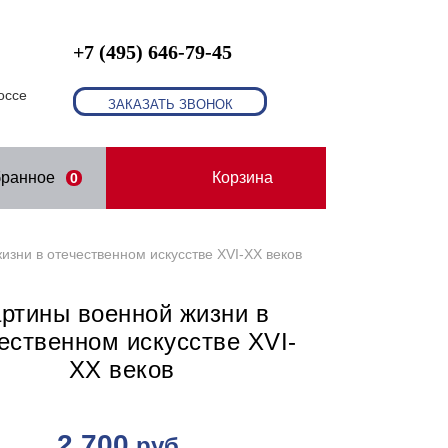
+7 (495) 646-79-45
оссе
ЗАКАЗАТЬ ЗВОНОК
бранное
Корзина
0
изни в отечественном искусстве XVI-XX веков
ртины военной жизни в
ественном искусстве XVI-
XX веков
2 700
руб.