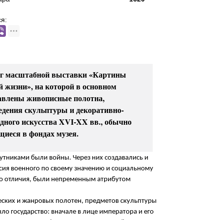
я:
г масштабной выставки «Картины
й жизни», на которой в основном
авлены живописные полотна,
едения скульптуры и декоративно-
дного искусства XVI-XX вв., обычно
щиеся в фондах музея.
путниками были войны. Через них создавались и
сия военного по своему значению и социальному
ого отличия, были непременным атрибутом
ческих и жанровых полотен, предметов скульптуры
о государство: вначале в лице императора и его