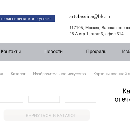
artclassica@bk.ru
о классическом искусстве
117105, Москва, Варшавское ш
25 А стр.1, этаж 3, офис 314
Контакты
Новости
Профиль
Из
ая
Каталог
Изобразительное искусство
Картины военной ж
Ка
отеч
ВЕРНУТЬСЯ В КАТАЛОГ