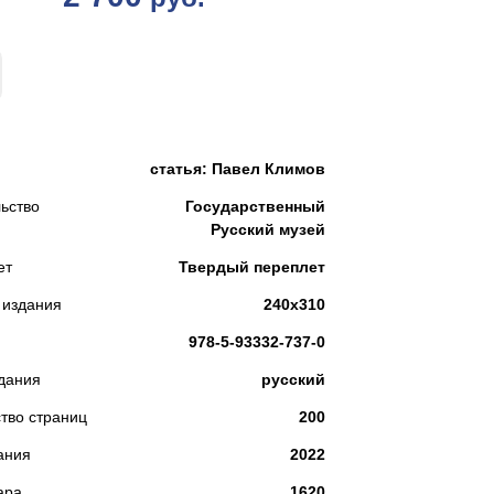
КУПИТЬ
статья: Павел Климов
ьство
Государственный
Русский музей
ет
Твердый переплет
 издания
240х310
978-5-93332-737-0
дания
русский
тво страниц
200
ания
2022
ара
1620