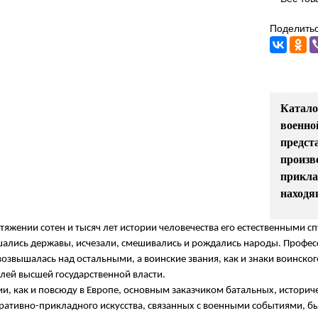
Поделитьс
Катало
военно
предст
произв
прикла
находя
тяжении сотен и тысяч лет истории человечества его естественными с
ались державы, исчезали, смешивались и рождались народы. Профес
возвышалась над остальными, а воинские звания, как и знаки воинск
лей высшей государственной власти.
ии, как и повсюду в Европе, основным заказчиком батальных, истори
ративно-прикладного искусства, связанных с военными событиями, был