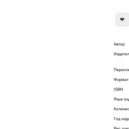
Автор
Издател
Перепл
Формат
ISBN
Язык из
Количес
Год изд
Вес тов