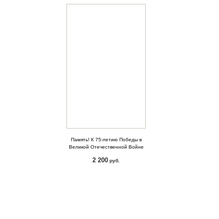
Память! К 75-летию Победы в
Великой Отечественной Войне
2 200
руб.
КУПИТЬ