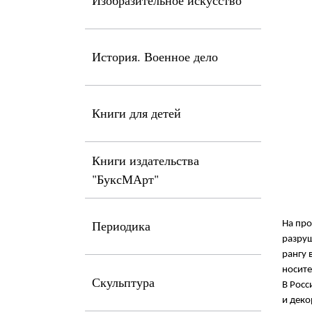
Изобразительное искусство
История. Военное дело
Книги для детей
Книги издательства
"БуксМАрт"
Периодика
На про
разруш
рангу 
носите
Скульптура
В Росс
и деко