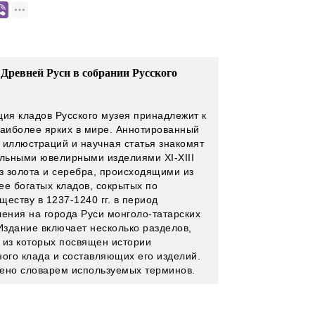
Древней Руси в собрании Русского
ция кладов Русского музея принадлежит к
наиболее ярких в мире. Аннотированный
 иллюстраций и научная статья знакомят
альными ювелирными изделиями XI-XIII
из золота и серебра, происходящими из
ее богатых кладов, сокрытых по
еству в 1237-1240 гг. в период
ления на города Руси монголо-татарских
 Издание включает несколько разделов,
 из которых посвящен истории
ного клада и составляющих его изделий.
ено словарем используемых терминов.