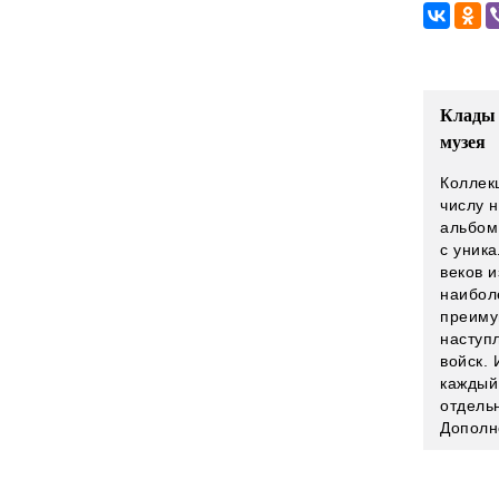
Клады 
музея
Коллек
числу 
альбом
с уник
веков 
наибол
преимущ
наступ
войск.
каждый
отдель
Дополн