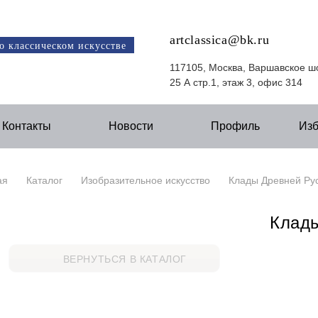
artclassica@bk.ru
о классическом искусстве
117105, Москва, Варшавское ш
25 А стр.1, этаж 3, офис 314
Контакты
Новости
Профиль
Из
ая
Каталог
Изобразительное искусство
Клады Древней Рус
Клады
ВЕРНУТЬСЯ В КАТАЛОГ