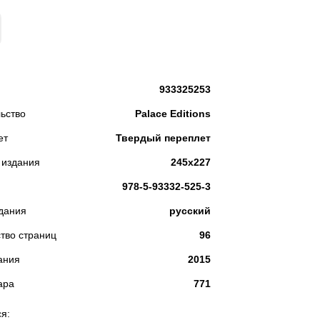
КУПИТЬ
933325253
ьство
Palace Editions
ет
Твердый переплет
 издания
245х227
978-5-93332-525-3
дания
русский
тво страниц
96
ания
2015
ара
771
я: