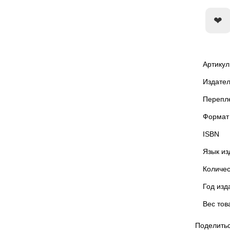
Артикул
Издател
Перепл
Формат
ISBN
Язык из
Количес
Год изд
Вес тов
Поделитьс