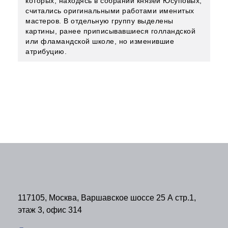
которых, находясь в собрании князей Юсуповых,
считались оригинальными работами именитых
мастеров. В отдельную группу выделены
картины, ранее приписывавшиеся голландской
или фламандской школе, но изменившие
атрибуцию.
117105, Москва, Варшавское шоссе 25 А стр.1,
этаж 3, офис 314