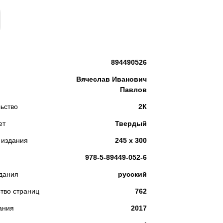
КУПИТЬ
894490526
Вячеслав Иванович
Павлов
ьство
2К
ет
Твердый
 издания
245 х 300
978-5-89449-052-6
дания
русский
тво страниц
762
ания
2017