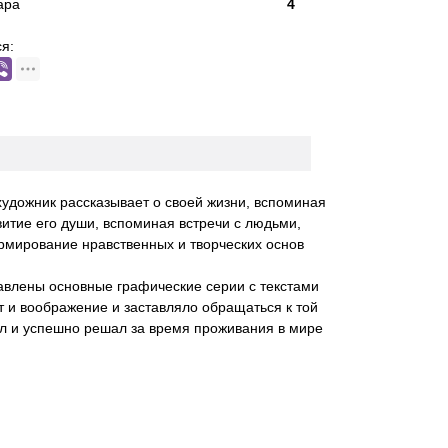
ара
4
я:
художник рассказывает о своей жизни, вспоминая
витие его души, вспоминая встречи с людьми,
рмирование нравственных и творческих основ
ставлены основные графические серии с текстами
нт и воображение и заставляло обращаться к той
вил и успешно решал за время проживания в мире