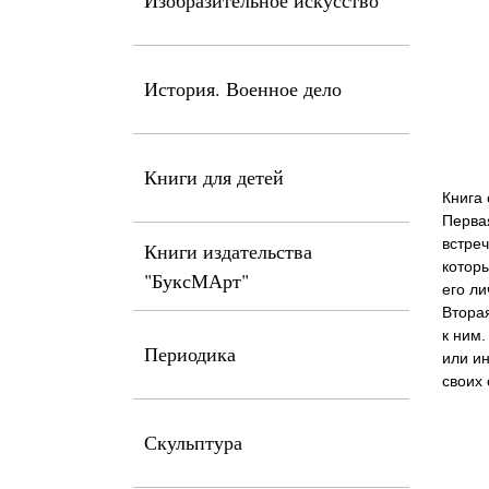
Изобразительное искусство
История. Военное дело
Книги для детей
Книга 
Первая
встреч
Книги издательства
которы
"БуксМАрт"
его ли
Вторая
к ним.
Периодика
или ин
своих 
Скульптура