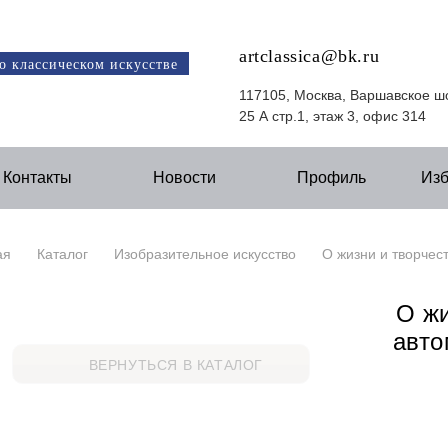
artclassica@bk.ru
о классическом искусстве
117105, Москва, Варшавское ш
25 А стр.1, этаж 3, офис 314
Контакты
Новости
Профиль
Из
ая
Каталог
Изобразительное искусство
О жизни и творчес
О жи
авто
ВЕРНУТЬСЯ В КАТАЛОГ