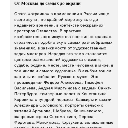
От Москвы до самых до окраин
Слово «окраина» в применении к России чаще
всего звучит, по крайней мере звучало до
недавнего времени, в контексте бескрайних
просторов Отечества. В практике
изобразительного искусства понятие «окраина»
отразилось подобно эху в самых разнообразных
значениях, в зависимости от художественных
задач мастеров. Нередко эта тема становится
центром размышлений художника о жизни,
судьбе, родине, месте, месте человека в мире, в
том числе и самого художника. В альбом вошли
картины из собрания Русского музея. Это
произведения Федора Алексеева, Тимофея
Васильева, Андрея Мартынова с видами Санкт-
Петербурга, темперные полотна Константина
Коровина с тундрой, черкесы, башкиры и казаки
Александра Орловского, портреты сельских
жителей Аргунова, Шебуева, Кишеневского,
жанровые сцены Соломаткина, Перова,
Федотова, Максимова, Корзухина, великолепные