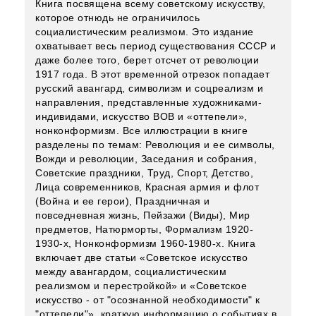
Книга посвящена всему советскому искусству,
которое отнюдь не ограничилось
социалистическим реализмом. Это издание
охватывает весь период существования СССР и
даже более того, берет отсчет от революции
1917 года. В этот временной отрезок попадает
русский авангард, символизм и соцреализм и
направления, представленные художниками-
индивидами, искусство ВОВ и «оттепели»,
нонконформизм. Все иллюстрации в книге
разделены по темам: Революция и ее символы,
Вожди и революции, Заседания и собрания,
Советские праздники, Труд, Спорт, Детство,
Лица современников, Красная армия и флот
(Война и ее герои), Праздничная и
повседневная жизнь, Пейзажи (Виды), Мир
предметов, Натюрморты, Формализм 1920-
1930-х, Нонконформизм 1960-1980-х. Книга
включает две статьи «Советское искусство
между авангардом, социалистическим
реализмом и перестройкой» и «Советское
искусство - от "осознанной необходимости" к
"оттепели"», краткую информацию о событиях в