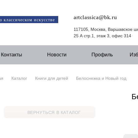
artclassica@bk.ru
о классическом искусстве
117105, Москва, Варшавское ш
25 А стр.1, этаж 3, офис 314
Контакты
Новости
Профиль
Из
ая
Каталог
Книги для детей
Белоснежка и Новый год
Б
ВЕРНУТЬСЯ В КАТАЛОГ