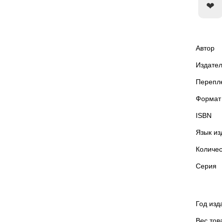
Автор
Издател
Перепл
Формат
ISBN
Язык из
Количес
Серия
Год изд
Вес тов