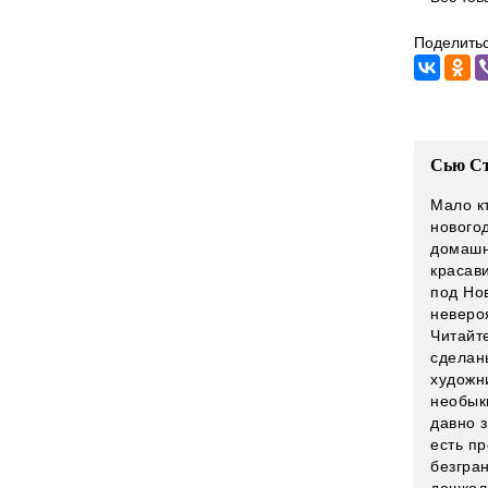
Поделитьс
Сью Ст
Мало кт
нового
домашн
красав
под Но
неверо
Читайте
сделан
художн
необык
давно з
есть п
безгра