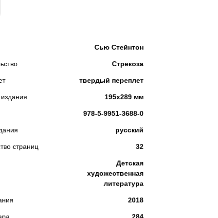
КУПИТЬ
Сью Стейнтон
ьство
Стрекоза
ет
твердый переплет
 издания
195х289 мм
978-5-9951-3688-0
дания
русский
тво страниц
32
Детская
художественная
литература
ания
2018
ара
284