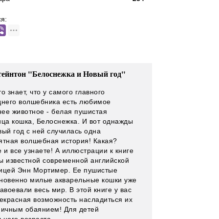
я:
ейнтон "Белоснежка и Новый год"
о знает, что у самого главного
днего волшебника есть любимое
ее животное - белая пушистая
ица кошка, Белоснежка. И вот однажды
вый год с ней случилась одна
ятная волшебная история! Какая?
 и все узнаете! А иллюстрации к книге
ы известной современной английской
ицей Энн Мортимер. Ее пушистые
новенно милые акварельные кошки уже
авоевали весь мир. В этой книге у вас
рекрасная возможность насладиться их
ничным обаянием! Для детей