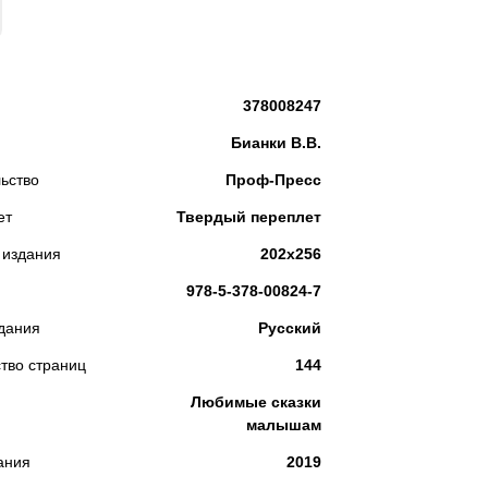
КУПИТЬ
378008247
Бианки В.В.
ьство
Проф-Пресс
ет
Твердый переплет
 издания
202х256
978-5-378-00824-7
дания
Русский
тво страниц
144
Любимые сказки
малышам
ания
2019