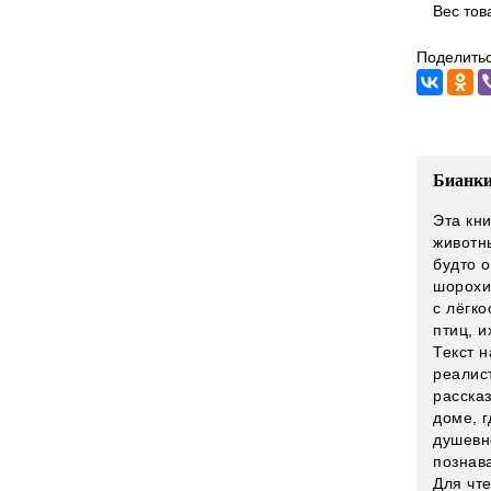
Вес тов
Поделитьс
Бианки
Эта кн
животн
будто 
шорохи
с лёгк
птиц, и
Текст 
реалис
расска
доме, г
душевно
познав
Для чт