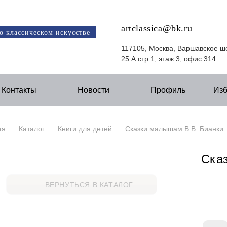
artclassica@bk.ru
о классическом искусстве
117105, Москва, Варшавское ш
25 А стр.1, этаж 3, офис 314
Контакты
Новости
Профиль
Из
ая
Каталог
Книги для детей
Сказки малышам В.В. Бианки
Ска
ВЕРНУТЬСЯ В КАТАЛОГ