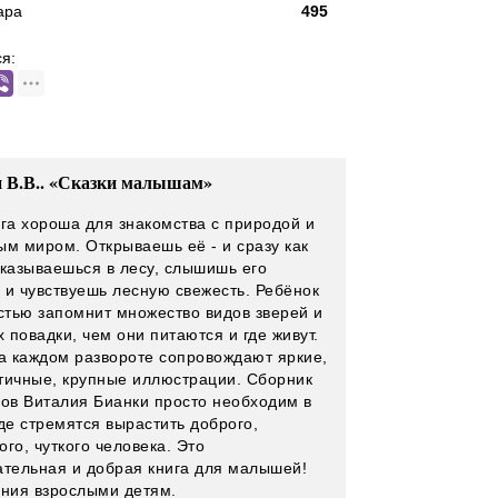
ара
495
я:
 В.В.. «Сказки малышам»
ига хороша для знакомства с природой и
ым миром. Открываешь её - и сразу как
оказываешься в лесу, слышишь его
 и чувствуешь лесную свежесть. Ребёнок
остью запомнит множество видов зверей и
х повадки, чем они питаются и где живут.
на каждом развороте сопровождают яркие,
тичные, крупные иллюстрации. Сборник
зов Виталия Бианки просто необходим в
де стремятся вырастить доброго,
го, чуткого человека. Это
ательная и добрая книга для малышей!
ения взрослыми детям.