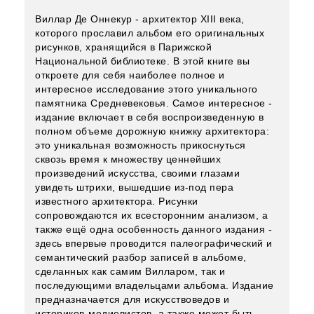
Виллар Де Оннекур - архитектор XIII века,
которого прославил альбом его оригинальных
рисунков, хранящийся в Парижской
Национальной библиотеке. В этой книге вы
откроете для себя наиболее полное и
интересное исследование этого уникального
памятника Средневековья. Самое интересное -
издание включает в себя воспроизведенную в
полном объеме дорожную книжку архитектора:
это уникальная возможность прикоснуться
сквозь время к множеству ценнейших
произведений искусства, своими глазами
увидеть штрихи, вышедшие из-под пера
известного архитектора. Рисунки
сопровождаются их всесторонним анализом, а
также ещё одна особенность данного издания -
здесь впервые проводится палеографический и
семантический разбор записей в альбоме,
сделанных как самим Вилларом, так и
последующими владельцами альбома. Издание
предназначается для искусствоведов и
историков-медиевистов, а также может быть