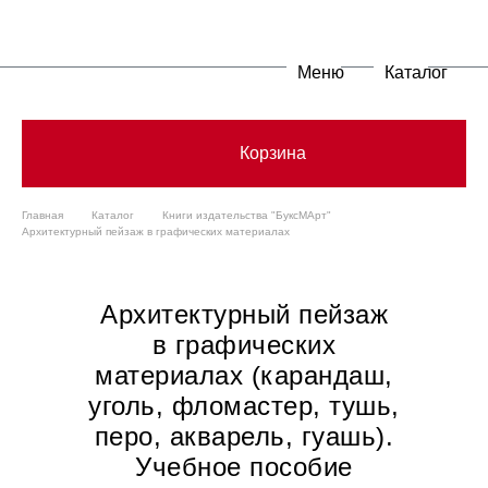
Меню
Каталог
Корзина
Главная
Каталог
Книги издательства "БуксМАрт"
Архитектурный пейзаж в графических материалах
Архитектурный пейзаж
в графических
материалах (карандаш,
уголь, фломастер, тушь,
перо, акварель, гуашь).
Учебное пособие