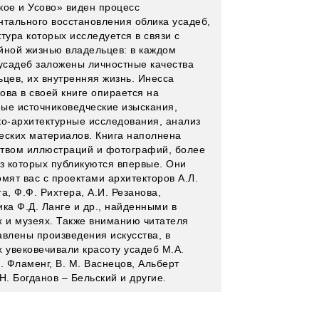
кое и Усово» виден процесс
нтального восстановления облика усадеб,
тура которых исследуется в связи с
йной жизнью владельцев: в каждом
 усадеб заложены личностные качества
ьцев, их внутренняя жизнь. Инесса
ова в своей книге опирается на
ые источниковедческие изыскания,
ко-архитектурные исследования, анализ
еских материалов. Книга наполнена
твом иллюстраций и фотографий, более
из которых публикуются впервые. Они
мят вас с проектами архитекторов А.Л.
а, Ф.Ф. Рихтера, А.И. Резанова,
ка Ф.Д. Ланге и др., найденными в
х и музеях. Также вниманию читателя
авлены произведения искусства, в
х увековечивали красоту усадеб М.А.
. Фламенг, В. М. Васнецов, Альберт
Н. Богданов – Бельский и другие.