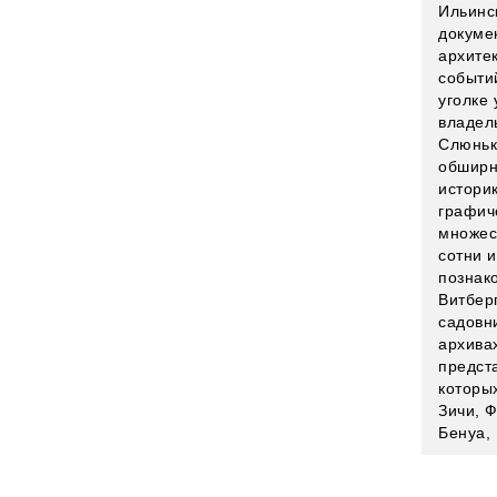
Ильинс
докуме
архитек
событи
уголке
владел
Слюньк
обширн
истори
графич
множес
сотни 
познако
Витберг
садовни
архива
предст
которы
Зичи, Ф
Бенуа, 