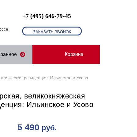
+7 (495) 646-79-45
оссе
ЗАКАЗАТЬ ЗВОНОК
бранное
Корзина
0
окняжеская резиденция: Ильинское и Усово
рская, великокняжеская
денция: Ильинское и Усово
5 490
руб.