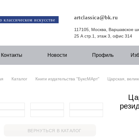
artclassica@bk.ru
о классическом искусстве
117105, Москва, Варшавское ш
25 А стр.1, этаж 3, офис 314
Контакты
Новости
Профиль
Из
ая
Каталог
Книги издательства "БуксМАрт"
Царская, велик
Ца
рези
ВЕРНУТЬСЯ В КАТАЛОГ