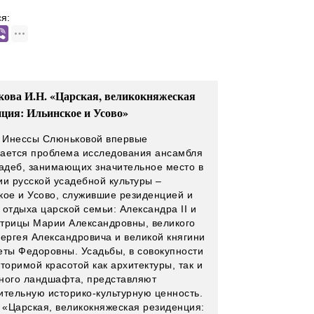
я:
ова И.Н. «Царская, великокняжеская
нция: Ильинское и Усово»
е Инессы Слюньковой впервые
ается проблема исследования ансамбля
садеб, занимающих значительное место в
ии русской усадебной культуры –
кое и Усово, служившие резиденцией и
 отдыха царской семьи: Александра II и
трицы Марии Александровны, великого
Сергея Александровича и великой княгини
еты Федоровны. Усадьбы, в совокупности
торимой красотой как архитектуры, так и
ного ландшафта, представляют
ительную историко-культурную ценность.
е «Царская, великокняжеская резиденция: