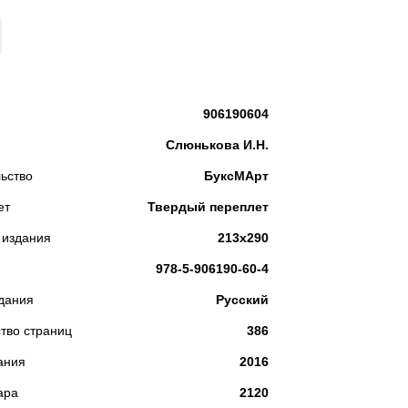
КУПИТЬ
906190604
Слюнькова И.Н.
ьство
БуксМАрт
ет
Твердый переплет
 издания
213х290
978-5-906190-60-4
дания
Русский
тво страниц
386
ания
2016
ара
2120