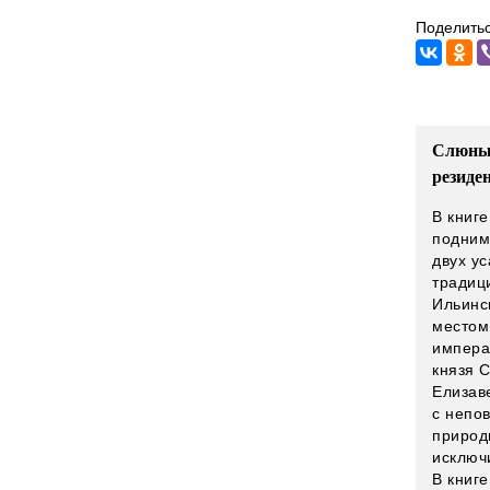
Поделитьс
Слюньк
резиде
В книг
подним
двух у
традиц
Ильинс
местом
импера
князя 
Елизав
с непов
природ
исключ
В книг