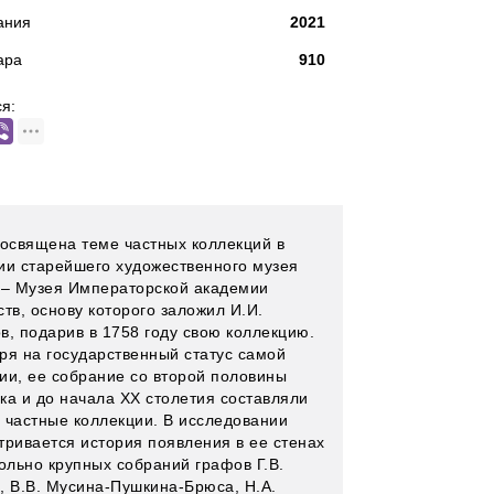
ания
2021
ара
910
я:
посвящена теме частных коллекций в
ии старейшего художественного музея
 – Музея Императорской академии
тв, основу которого заложил И.И.
в, подарив в 1758 году свою коллекцию.
ря на государственный статус самой
ии, ее собрание со второй половины
ека и до начала XX столетия составляли
 частные коллекции. В исследовании
тривается история появления в ее стенах
вольно крупных собраний графов Г.В.
, В.В. Мусина-Пушкина-Брюса, Н.А.