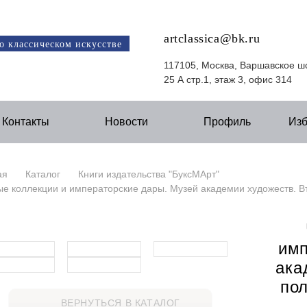
artclassica@bk.ru
о классическом искусстве
117105, Москва, Варшавское ш
25 А стр.1, этаж 3, офис 314
Контакты
Новости
Профиль
Из
ая
Каталог
Книги издательства "БуксМАрт"
е коллекции и императорские дары. Музей академии художеств. Вт
имп
ака
пол
ВЕРНУТЬСЯ В КАТАЛОГ