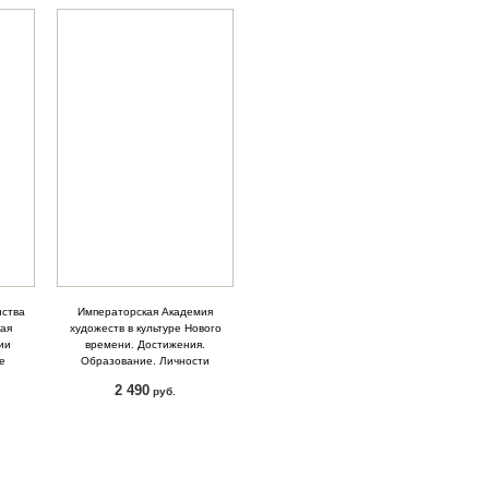
нства
Императорская Академия
кая
художеств в культуре Нового
ии
времени. Достижения.
ке
Образование. Личности
2 490
руб.
КУПИТЬ