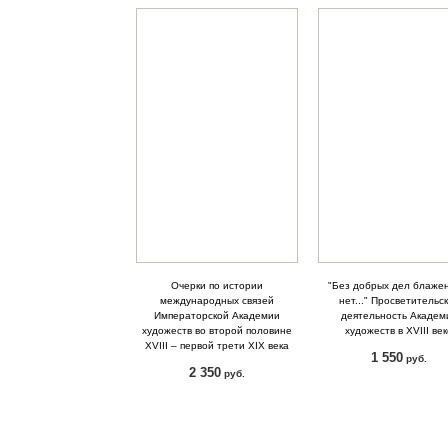
Очерки по истории
"Без добрых дел блаже
международных связей
нет..." Просветительс
Императорской Академии
деятельность Академ
художеств во второй половине
художеств в XVIII ве
XVIII – первой трети XIX века
1 550
руб.
2 350
руб.
КУПИТЬ
КУПИТЬ