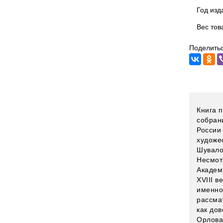
Год изд
Вес тов
Поделитьс
Книга 
собран
России
художес
Шувало
Несмот
Академ
XVIII в
именно
рассма
как до
Орлова