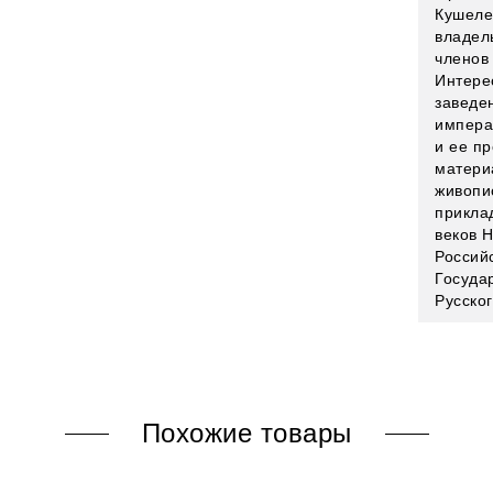
Кушеле
владел
членов
Интере
заведе
импера
и ее п
матери
живопи
прикла
веков 
Россий
Госуда
Русског
Похожие товары