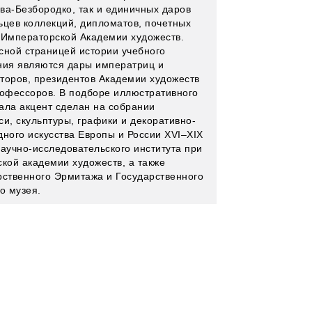
ва-Безбородко, так и единичных даров
ьцев коллекций, дипломатов, почетных
 Императорской Академии художеств.
сной страницей истории учебного
ния являются дары императриц и
торов, президентов Академии художеств
рофессоров. В подборе иллюстративного
ала акцент сделан на собрании
си, скульптуры, графики и декоративно-
дного искусства Европы и России XVI–XIX
Научно-исследовательского института при
ской академии художеств, а также
рственного Эрмитажа и Государственного
о музея.