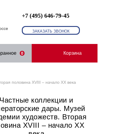
+7 (495) 646-79-45
оссе
ЗАКАЗАТЬ ЗВОНОК
бранное
Корзина
0
орая половина XVIII – начало XX века
Частные коллекции и
ераторские дары. Музей
демии художеств. Вторая
овина XVIII – начало XX
века