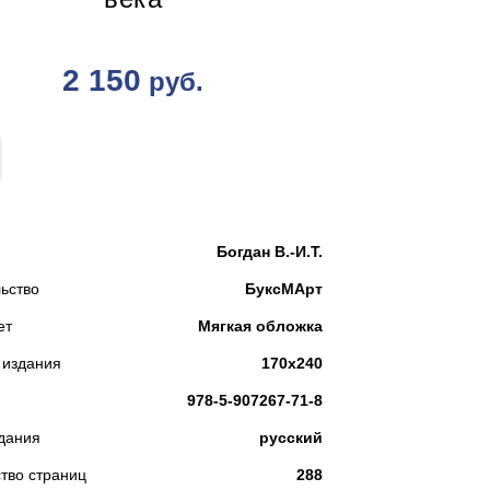
2 150
руб.
КУПИТЬ
Богдан В.-И.Т.
ьство
БуксМАрт
ет
Мягкая обложка
 издания
170х240
978-5-907267-71-8
дания
русский
тво страниц
288