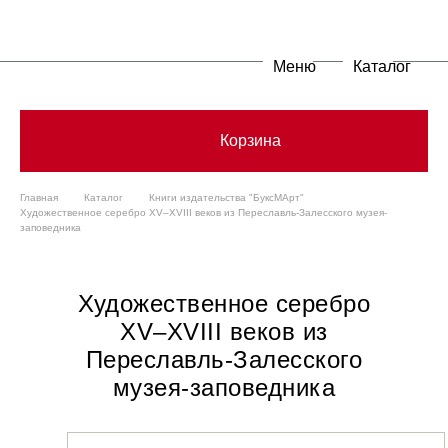
Меню
Каталог
Корзина
Главная
Каталог
Книги издательства "БуксМАрт"
Художественное серебро XV–XVIII веков из Переславль-Залесского музея-
заповедника
Художественное серебро
XV–XVIII веков из
Переславль-Залесского
музея-заповедника