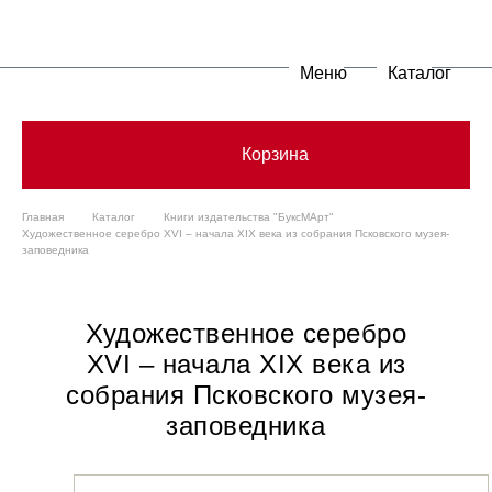
Меню
Каталог
Корзина
Главная
Каталог
Книги издательства "БуксМАрт"
Художественное серебро XVI – начала XIX века из собрания Псковского музея-
заповедника
Художественное серебро
XVI – начала XIX века из
собрания Псковского музея-
заповедника