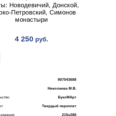
ты: Новодевичий, Донской,
око-Петровский, Симонов
монастыри
4 250
руб.
КУПИТЬ
907043688
Николаева М.В.
ьство
БуксМАрт
ет
Твердый переплет
 издания
215х280