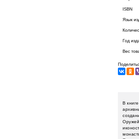
ISBN
Язык из
Количес
Год изд
Вес тов
Поделитьс
В книге
архивн
создан
Оружей
иконос
монаст