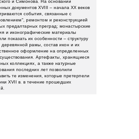
ского и Симонова. На основании
нных документов XVIII – начала XX веков
триваются события, связанные с
новлением", ремонтом и реконструкцией
ых предалтарных преград; монастырские
ия и иконографические материалы
ли показать их особенности – структуру
р деревянной рамы, состав икон и их
ственное оформление на определенных
 существования. Артефакты, хранящиеся
йных коллекциях, а также натурные
ования последних лет позволили
авить те изменения, которые претерпели
ики XVII в. в течение прошедших
й.