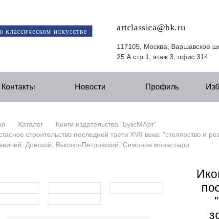
artclassica@bk.ru
о классическом искусстве
117105, Москва, Варшавское ш
25 А стр.1, этаж 3, офис 314
Контакты
Новости
Профиль
Из
ая
Каталог
Книги издательства "БуксМАрт"
тасное строительство последней трети XVII века: "столярство и ре
евичий, Донской, Высоко-Петровский, Симонов монастыри
Ико
по
з