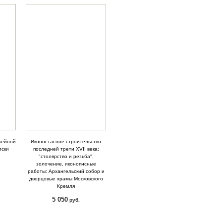
жейной
Иконостасное строительство
иски
последней трети XVII века:
"столярство и резьба",
золочение, иконописные
работы: Архангельский собор и
дворцовые храмы Московского
Кремля
5 050
руб.
КУПИТЬ