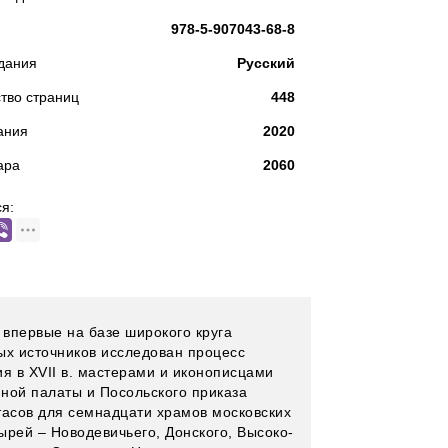
978-5-907043-68-8
дания
Русский
тво страниц
448
ания
2020
ара
2060
я:
 впервые на базе широкого круга
ых источников исследован процесс
ия в XVII в. мастерами и иконописцами
ной палаты и Посольского приказа
тасов для семнадцати храмов московских
ырей – Новодевичьего, Донского, Высоко-