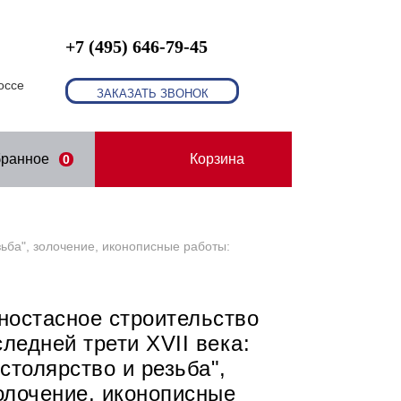
+7 (495) 646-79-45
оссе
ЗАКАЗАТЬ ЗВОНОК
бранное
Корзина
0
зьба", золочение, иконописные работы:
ностасное строительство
следней трети XVII века:
"столярство и резьба",
олочение, иконописные