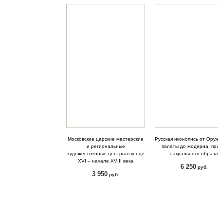
Московские царские мастерские
Русская иконопись от Ору
и региональные
палаты до модерна: по
художественные центры в конце
сакрального образа
XVI – начале XVIII века
6 250
руб.
3 950
руб.
КУПИТЬ
КУПИТЬ