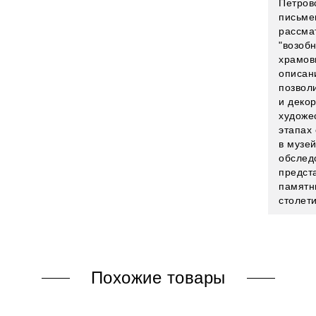
Петров
письме
рассма
"возоб
храмов
описан
позволи
и деко
художе
этапах
в музе
обслед
предст
памятн
столети
Похожие товары