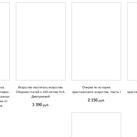
ена.
Искусство постигать искусство.
Очерки по истории
тивно-
Сборник статей к 100-летию Н.А.
христианского искусства. Часть I
христи
странах
Дмитриевой
2 150
руб.
ии от
3 390
руб.
ка
КУПИТЬ
КУПИТЬ