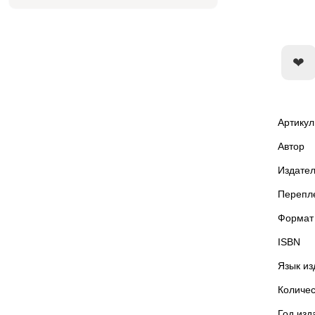
Артикул
Автор
Издател
Перепл
Формат
ISBN
Язык из
Количес
Год изд