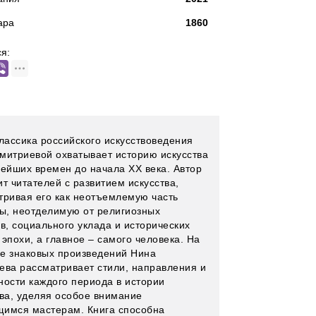
ара
1860
я:
классика российского искусствоведения
митриевой охватывает историю искусства
нейших времен до начала XX века. Автор
т читателей с развитием искусства,
тривая его как неотъемлемую часть
ры, неотделимую от религиозных
в, социального уклада и исторических
эпохи, а главное – самого человека. На
е знаковых произведений Нина
ева рассматривает стили, направления и
ности каждого периода в истории
тва, уделяя особое внимание
имся мастерам. Книга способна