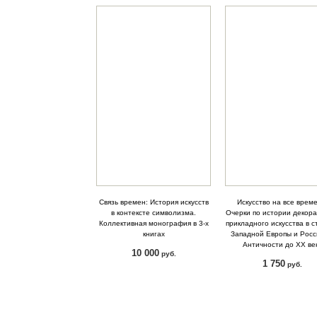
Связь времен: История искусств
Искусство на все врем
в контексте символизма.
Очерки по истории декора
Коллективная монография в 3-х
прикладного искусства в 
книгах
Западной Европы и Росс
Античности до ХХ ве
10 000
руб.
1 750
руб.
КУПИТЬ
КУПИТЬ