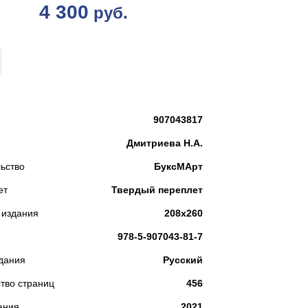
4 300
руб.
КУПИТЬ
907043817
Дмитриева Н.А.
ьство
БуксМАрт
ет
Твердый переплет
 издания
208х260
978-5-907043-81-7
дания
Русский
тво страниц
456
ания
2021