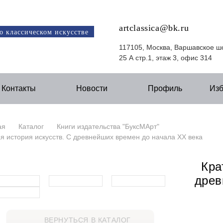
artclassica@bk.ru
о классическом искусстве
117105, Москва, Варшавское ш
25 А стр.1, этаж 3, офис 314
Контакты
Новости
Профиль
Из
ая
Каталог
Книги издательства "БуксМАрт"
я история искусств. С древнейших времен до начала XX века
Кра
древ
ВЕРНУТЬСЯ В КАТАЛОГ