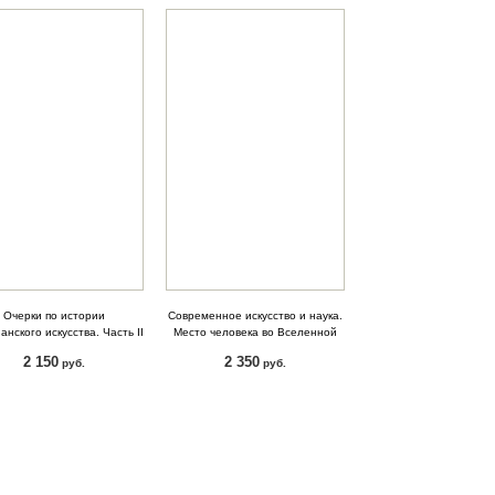
Очерки по истории
Современное искусство и наука.
анского искусства. Часть II
Место человека во Вселенной
2 150
2 350
руб.
руб.
КУПИТЬ
КУПИТЬ