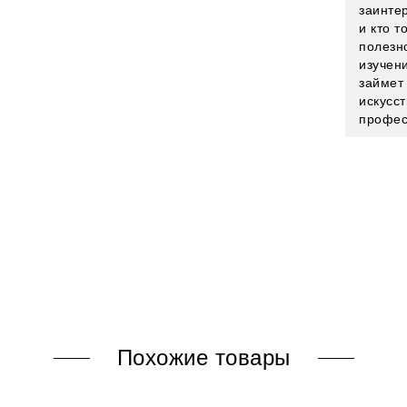
заинтер
и кто т
полезн
изучен
займет
искусст
профес
Похожие товары