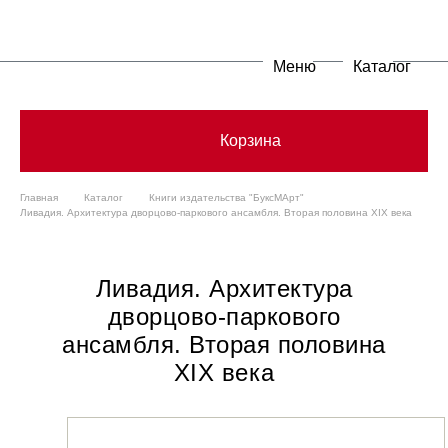
Меню
Каталог
Корзина
Главная
Каталог
Книги издательства "БуксМАрт"
Ливадия. Архитектура дворцово-паркового ансамбля. Вторая половина XIX века
Ливадия. Архитектура
дворцово-паркового
ансамбля. Вторая половина
XIX века