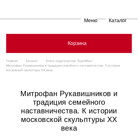
Меню
Каталог
Корзина
Главная
Каталог
Книги издательства "БуксМАрт"
Митрофан Рукавишников и традиция семейного наставничества. К истории
московской скульптуры XX века
Митрофан Рукавишников и
традиция семейного
наставничества. К истории
московской скульптуры XX
века