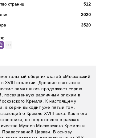
тво страниц
512
ания
2020
ара
3520
я:
ентальный сборник статей «Московский
в XVIII столетии. Древние святыни и
ческие памятники» продолжает серию
й, посвященную различным эпохам в
Московского Кремля. К настоящему
и, в серии выходит уже пятый том,
ывающий о Кремле XVIII века. Как и его
ственники, он подготовлен в рамках
ничества Музеев Московского Кремля и
й Православной Церкви. В основу