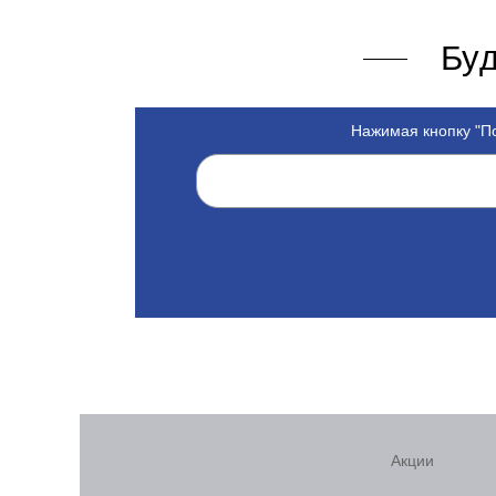
Буд
Нажимая кнопку "По
Акции