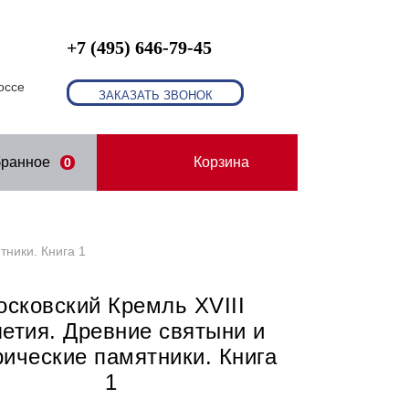
+7 (495) 646-79-45
оссе
ЗАКАЗАТЬ ЗВОНОК
бранное
Корзина
0
тники. Книга 1
осковский Кремль XVIII
летия. Древние святыни и
рические памятники. Книга
1