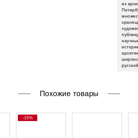
из архи
Петербу
множес
хранящ
художе
публик
научны
истори
архите
широко
русско
Похожие товары
-15%