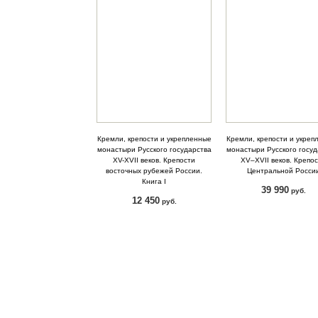
Кремли, крепости и укрепленные
Кремли, крепости и укреп
монастыри Русского государства
монастыри Русского госуд
XV-XVII веков. Крепости
XV–XVII веков. Крепо
восточных рубежей России.
Центральной Росси
Книга I
39 990
руб.
12 450
руб.
КУПИТЬ
КУПИТЬ