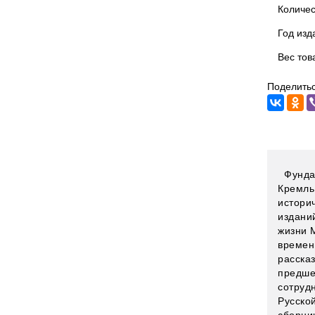
Количес
Год изд
Вес тов
Поделитьс
Фундам
Кремль 
истори
издани
жизни 
времен
рассказ
предше
сотруд
Русско