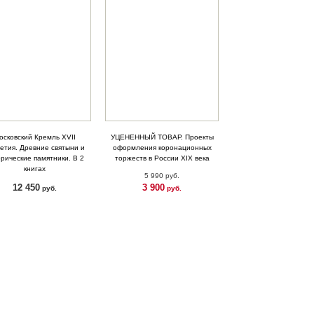
осковский Кремль XVII
УЦЕНЕННЫЙ ТОВАР. Проекты
етия. Древние святыни и
оформления коронационных
рические памятники. В 2
торжеств в России XIX века
книгах
5 990 руб.
12 450
3 900
руб.
руб.
КУПИТЬ
КУПИТЬ