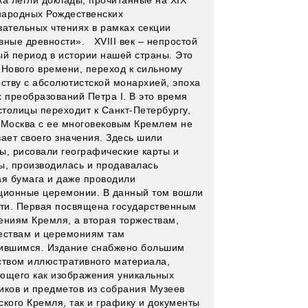
ка легли доклады, прочитанные на XIX
ародных Рождественских
вательных чтениях в рамках секции
вные древности». XVIII век – непростой
ый период в истории нашей страны. Это
 Нового времени, переход к сильному
рству с абсолютистской монархией, эпоха
х преобразований Петра I. В это время
столицы переходит к Санкт-Петербургу,
 Москва с ее многовековым Кремлем не
вает своего значения. Здесь шили
ы, рисовали географические карты и
ы, производилась и продавалась
ая бумага и даже проводили
ционные церемонии. В данный том вошли
сти. Первая посвящена государственным
ениям Кремля, а вторая торжествам,
ествам и церемониям там
ившимся. Издание снабжено большим
ством иллюстративного материала,
ющего как изображения уникальных
иков и предметов из собрания Музеев
ского Кремля, так и графику и документы