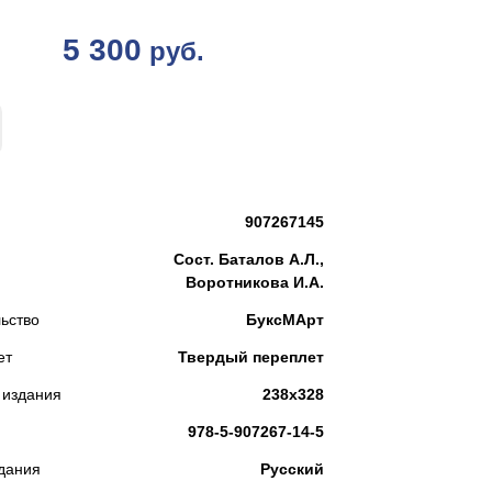
5 300
руб.
КУПИТЬ
907267145
Сост. Баталов А.Л.,
Воротникова И.А.
ьство
БуксМАрт
ет
Твердый переплет
 издания
238х328
978-5-907267-14-5
дания
Русский