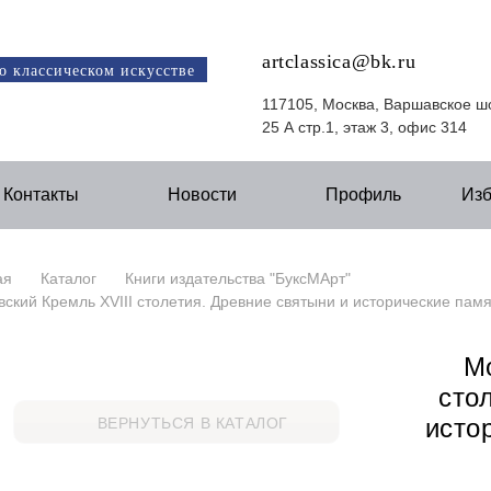
artclassica@bk.ru
о классическом искусстве
117105, Москва, Варшавское ш
25 А стр.1, этаж 3, офис 314
Контакты
Новости
Профиль
Из
ая
Каталог
Книги издательства "БуксМАрт"
ский Кремль XVIII столетия. Древние святыни и исторические памя
М
сто
исто
ВЕРНУТЬСЯ В КАТАЛОГ