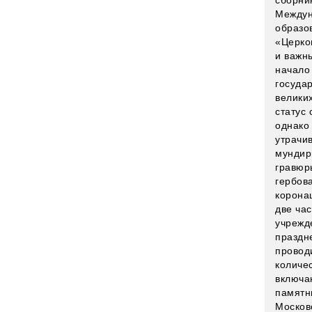
сборни
Междун
образо
«Церко
и важн
начало
госуда
велики
статус 
однако
утрачи
мундир
гравюр
гербов
корона
две ча
учрежд
праздн
провод
количе
включа
памятн
Москов