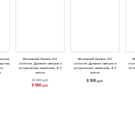
ленные
Московский Кремль XIX
Московский Кремль XVI
М
арства
столетия. Древние святыни и
столетия. Древние святыни и
стол
сти
исторические памятники. В 2
исторические памятники. В 2
исто
и
книгах
книгах
10 600 руб.
8 900
руб.
9 000
руб.
КУПИТЬ
КУПИТЬ