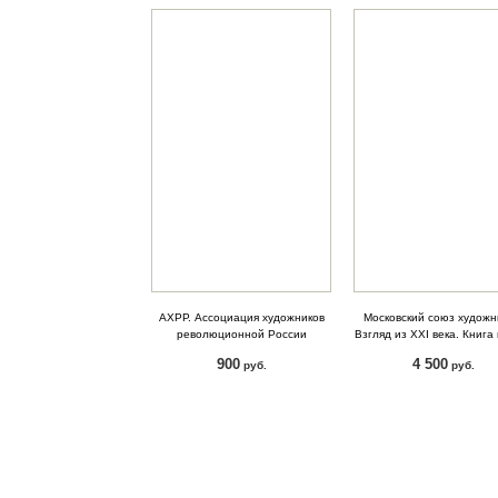
АХРР. Ассоциация художников
Московский союз художн
революционной России
Взгляд из XXI века. Книга
900
4 500
руб.
руб.
КУПИТЬ
КУПИТЬ