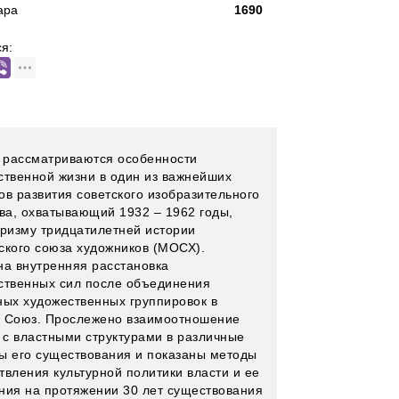
ара
1690
я:
е рассматриваются особенности
ственной жизни в один из важнейших
ов развития советского изобразительного
тва, охватывающий 1932 – 1962 годы,
призму тридцатилетней истории
ского союза художников (МОСХ).
на внутренняя расстановка
ственных сил после объединения
ных художественных группировок в
 Союз. Прослежено взаимоотношение
с властными структурами в различные
ы его существования и показаны методы
твления культурной политики власти и ее
ния на протяжении 30 лет существования