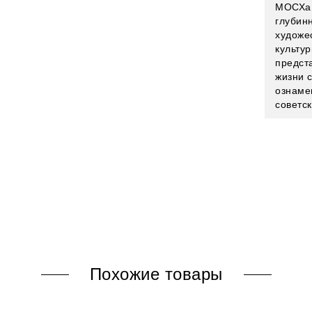
МОСХа.
глубин
художе
культу
предст
жизни 
ознаме
советск
Похожие товары