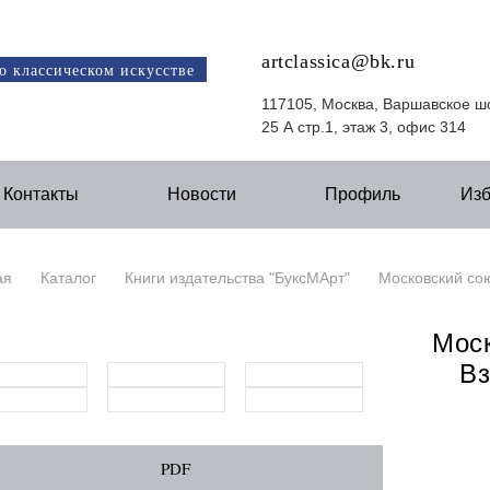
artclassica@bk.ru
о классическом искусстве
117105, Москва, Варшавское ш
25 А стр.1, этаж 3, офис 314
Контакты
Новости
Профиль
Из
ая
Каталог
Книги издательства "БуксМАрт"
Московский сою
Моск
Вз
PDF