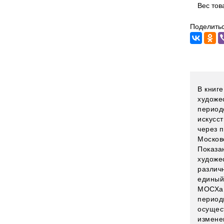
Вес тов
Поделитьс
В книг
художе
период
искусс
через 
Москов
Показа
художе
различ
единый
МОСХа 
период
осущес
измене