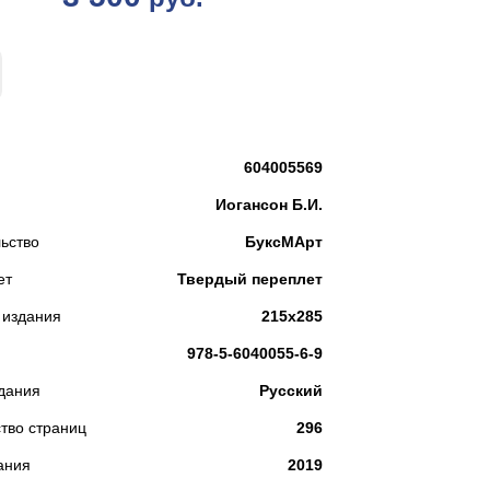
КУПИТЬ
604005569
Иогансон Б.И.
ьство
БуксМАрт
ет
Твердый переплет
 издания
215х285
978-5-6040055-6-9
дания
Русский
тво страниц
296
ания
2019