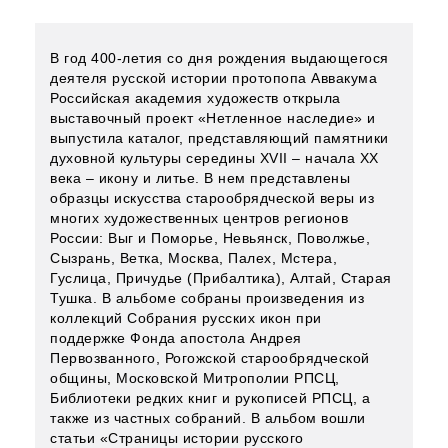
В год 400-летия со дня рождения выдающегося
деятеля русской истории протопопа Аввакума
Российская академия художеств открыла
выставочный проект «Нетленное наследие» и
выпустила каталог, представляющий памятники
духовной культуры середины ХVII – начала ХХ
века – икону и литье. В нем представлены
образцы искусства старообрядческой веры из
многих художественных центров регионов
России: Выг и Поморье, Невьянск, Поволжье,
Сызрань, Ветка, Москва, Палех, Мстера,
Гуслица, Причудье (Прибалтика), Алтай, Старая
Тушка. В альбоме собраны произведения из
коллекций Собрания русских икон при
поддержке Фонда апостола Андрея
Первозванного, Рогожской старообрядческой
общины, Московской Митрополии РПСЦ,
Библиотеки редких книг и рукописей РПСЦ, а
также из частных собраний. В альбом вошли
статьи «Страницы истории русского