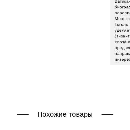
Ватика
биогра
перепис
Моногр
Гоголе
уделяе
(визан
«поздн
предве
направ
интере
Похожие товары