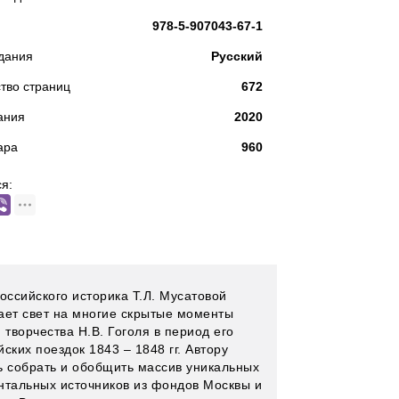
978-5-907043-67-1
дания
Русский
тво страниц
672
ания
2020
ара
960
я:
оссийского историка Т.Л. Мусатовой
ает свет на многие скрытые моменты
 творчества Н.В. Гоголя в период его
ских поездок 1843 – 1848 гг. Автору
ь собрать и обобщить массив уникальных
нтальных источников из фондов Москвы и