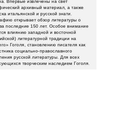
на. Впервые извлечены на свет
фический архивный материал, а также
ка итальянской и русской знати.
афию открывает обзор литературы о
 за последние 150 лет. Особое внимание
тся влиянию западной и восточной
тийской) литературной традиции на
его» Гоголя, становлению писателя как
стника социально-православного
ления русской литературы. Для всех
сующихся творческим наследием Гоголя.