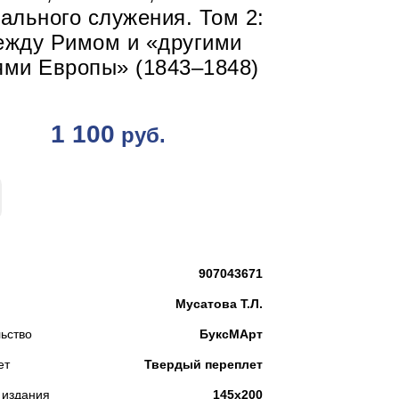
ального служения. Том 2:
жду Римом и «другими
ями Европы» (1843–1848)
1 100
руб.
КУПИТЬ
907043671
Мусатова Т.Л.
ьство
БуксМАрт
ет
Твердый переплет
 издания
145х200