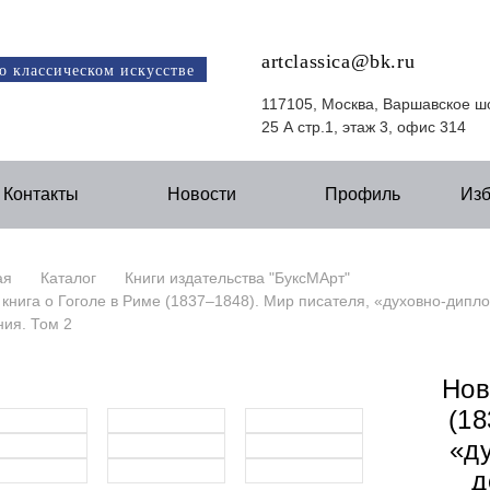
artclassica@bk.ru
о классическом искусстве
117105, Москва, Варшавское ш
25 А стр.1, этаж 3, офис 314
Контакты
Новости
Профиль
Из
ая
Каталог
Книги издательства "БуксМАрт"
книга о Гоголе в Риме (1837–1848). Мир писателя, «духовно-дипло
ния. Том 2
Нов
(18
«д
д