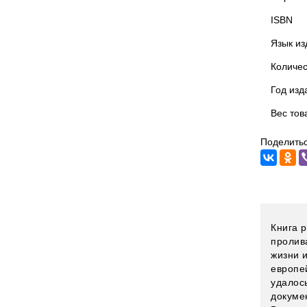
ISBN
Язык из
Количес
Год изд
Вес тов
Поделитьс
Книга р
пролив
жизни и
европей
удалос
докуме