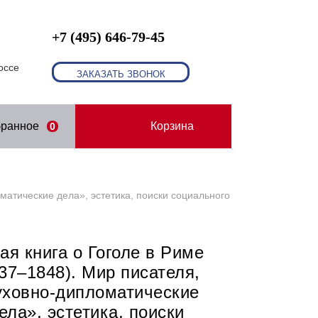
+7 (495) 646-79-45
оссе
ЗАКАЗАТЬ ЗВОНОК
бранное
Корзина
0
матические дела», эстетика, поиски социального
ая книга о Гоголе в Риме
37–1848). Мир писателя,
уховно-дипломатические
ела», эстетика, поиски