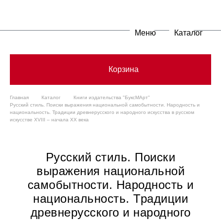
Меню
Каталог
Корзина
Главная
Каталог
Книги издательства "БуксМАрт"
Русский стиль. Поиски выражения национальной самобытности. Народность и
национальность. Традиции древнерусского и народного искусства в русском
искусстве XVIII – начала XX века
Русский стиль. Поиски
выражения национальной
самобытности. Народность и
национальность. Традиции
древнерусского и народного