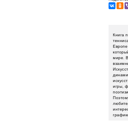
Книга 
тенниса
Европе 
которы
мире. В
взаимн
Искусс
динами
искусс
игры, 
поэтизи
Поэтом
любител
интере
график