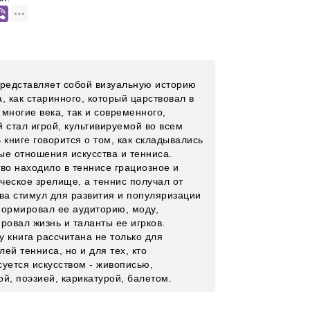
представляет собой визуальную историю
, как старинного, который царствовал в
многие века, так и современного,
й стал игрой, культивируемой во всем
 книге говорится о том, как складывались
ые отношения искусства и тенниса.
тво находило в теннисе грациозное и
ческое зрелище, а теннис получал от
тва стимул для развития и популяризации
формировал ее аудиторию, моду,
ровал жизнь и таланты ее игрков.
у книга рассчитана не только для
ей тенниса, но и для тех, кто
суется искусством - живописью,
ой, поэзией, карикатурой, балетом.