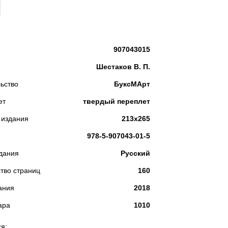
КУПИТЬ
907043015
Шестаков В. П.
ьство
БуксМАрт
ет
твердый переплет
 издания
213х265
978-5-907043-01-5
дания
Русский
тво страниц
160
ания
2018
ара
1010
я: