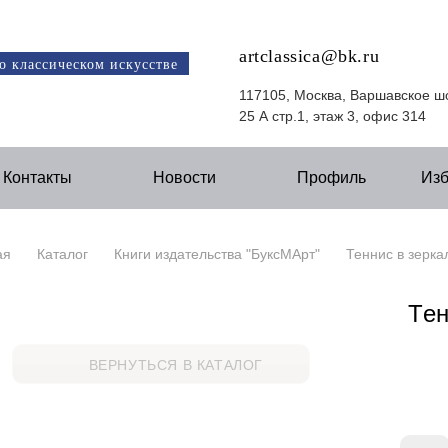
artclassica@bk.ru
о классическом искусстве
117105, Москва, Варшавское ш
25 А стр.1, этаж 3, офис 314
Контакты
Новости
Профиль
Из
ая
Каталог
Книги издательства "БуксМАрт"
Теннис в зерка
Тен
ВЕРНУТЬСЯ В КАТАЛОГ