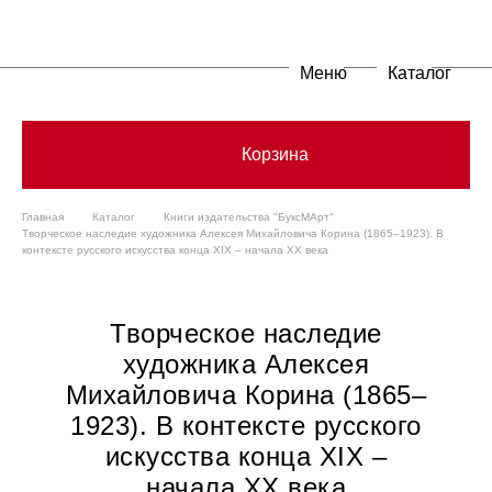
Меню
Каталог
Корзина
Главная
Каталог
Книги издательства "БуксМАрт"
Творческое наследие художника Алексея Михайловича Корина (1865–1923). В
контексте русского искусства конца XIX – начала XX века
Творческое наследие
художника Алексея
Михайловича Корина (1865–
1923). В контексте русского
искусства конца XIX –
начала XX века