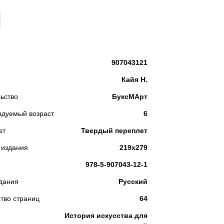
КУПИТЬ
907043121
Кайя Н.
ьство
БуксМАрт
ндуемый возраст
6
ет
Твердый переплет
 издания
219х279
978-5-907043-12-1
дания
Русский
тво страниц
64
История искусства для