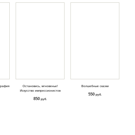
графия
Остановись, мгновенье!
Волшебные сказки
Искусство импрессионистов
550
руб.
850
руб.
КУПИТЬ
КУПИТЬ