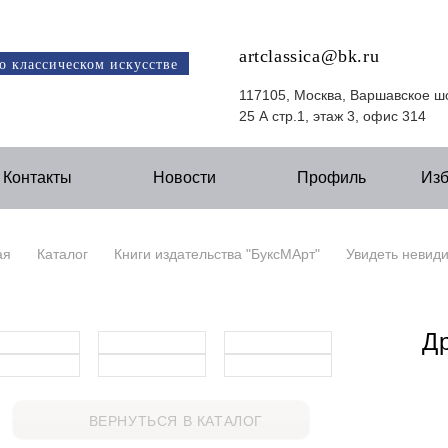
artclassica@bk.ru
о классическом искусстве
117105, Москва, Варшавское ш
25 А стр.1, этаж 3, офис 314
Контакты
Новости
Профиль
Из
ая
Каталог
Книги издательства "БуксМАрт"
Увидеть невиди
Др
ВЕРНУТЬСЯ В КАТАЛОГ