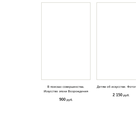
В поисках совершенства.
Детям об искусстве. Фото
Искусство эпохи Возрождения
2 150
руб.
900
руб.
КУПИТЬ
КУПИТЬ