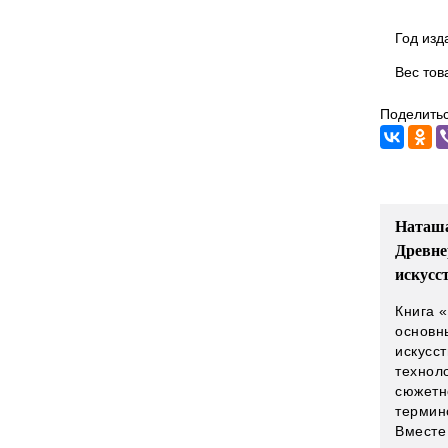
Год изд
Вес тов
Поделитьс
Наташа
Древне
искусс
Книга 
основн
искусст
технол
сюжетн
термин
Вместе