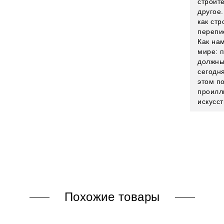
строит
другое.
как стр
перепи
Как на
мире: 
должны
сегодн
этом п
проилл
искусс
Похожие товары