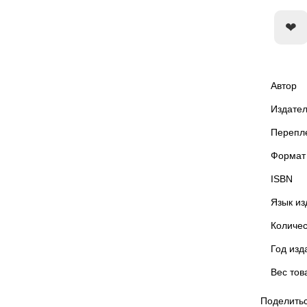
Автор
Издател
Перепл
Формат
ISBN
Язык из
Количес
Год изд
Вес тов
Поделитьс