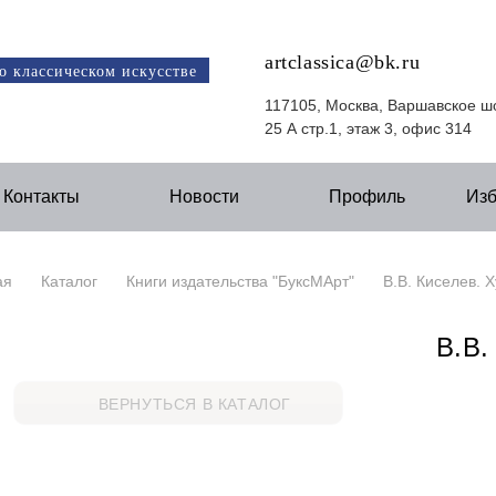
artclassica@bk.ru
о классическом искусстве
117105, Москва, Варшавское ш
25 А стр.1, этаж 3, офис 314
Контакты
Новости
Профиль
Из
ая
Каталог
Книги издательства "БуксМАрт"
В.В. Киселев. 
В.В.
ВЕРНУТЬСЯ В КАТАЛОГ