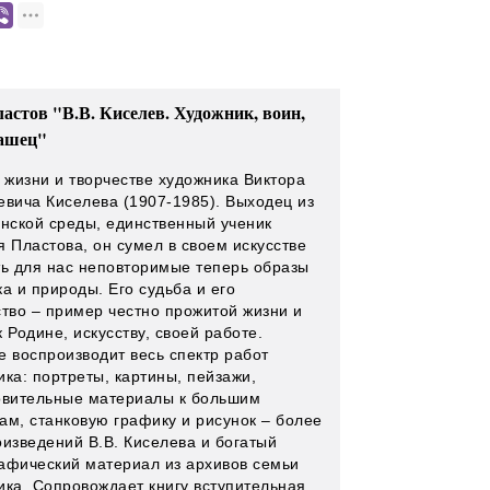
ластов "В.В. Киселев. Художник, воин,
ашец"
о жизни и творчестве художника Виктора
евича Киселева (1907-1985). Выходец из
янской среды, единственный ученик
я Пластова, он сумел в своем искусстве
ть для нас неповторимые теперь образы
а и природы. Его судьба и его
ство – пример честно прожитой жизни и
 Родине, искусству, своей работе.
е воспроизводит весь спектр работ
ика: портреты, картины, пейзажи,
овительные материалы к большим
ам, станковую графику и рисунок – более
оизведений В.В. Киселева и богатый
афический материал из архивов семьи
ика. Сопровождает книгу вступительная