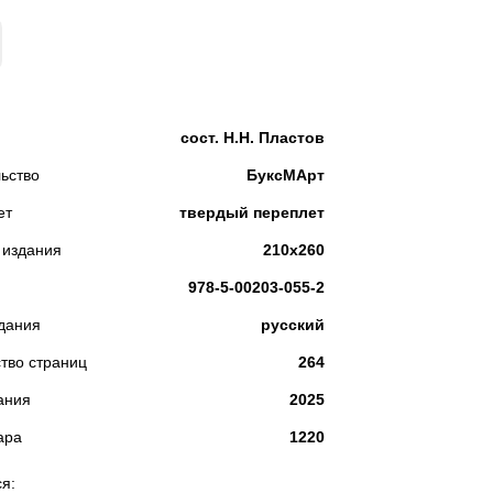
КУПИТЬ
сост. Н.Н. Пластов
ьство
БуксМАрт
ет
твердый переплет
 издания
210х260
978-5-00203-055-2
дания
русский
тво страниц
264
ания
2025
ара
1220
я: