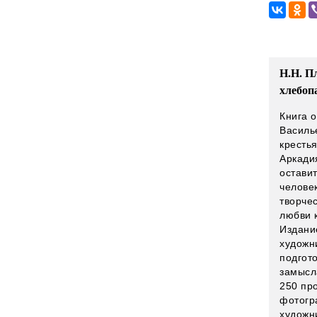
Н.Н. П
хлебоп
Книга 
Василь
кресть
Аркади
остави
человек
творче
любви к
Издани
художн
подгот
замысл
250 пр
фотогр
художн