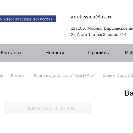
artclassica@bk.ru
о классическом искусстве
117105, Москва, Варшавское ш
25 А стр.1, этаж 3, офис 314
Контакты
Новости
Профиль
Из
ая
Каталог
Книги издательства "БуксМАрт"
Вадим Сидур. 
Ва
ВЕРНУТЬСЯ В КАТАЛОГ