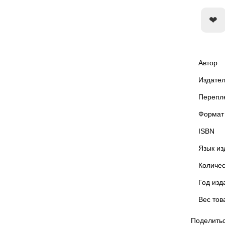
Автор
Издател
Перепл
Формат
ISBN
Язык из
Количес
Год изд
Вес тов
Поделитьс