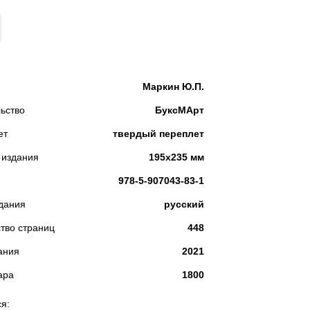
КУПИТЬ
Маркин Ю.П.
ьство
БуксМАрт
ет
твердый переплет
 издания
195х235 мм
978-5-907043-83-1
дания
русский
тво страниц
448
ания
2021
ара
1800
я: