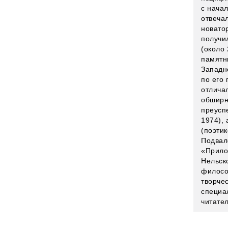
с нача
отвеча
новато
получи
(около
памятн
Западн
по его 
отлича
обширн
преусп
1974), 
(поэти
Подвал
«Прило
Нельск
филосо
творче
специа
читате