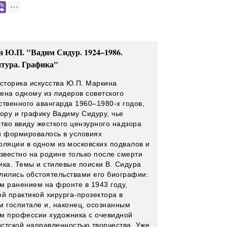
 Ю.П. "Вадим Сидур. 1924–1986.
тура. Графика"
историка искусства Ю.П. Маркина
ена одному из лидеров советского
ственного авангарда 1960–1980-х годов,
тору и графику Вадиму Сидуру, чье
ство ввиду жесткого цензурного надзора
й формировалось в условиях
оляции в одном из московских подвалов и
известно на родине только после смерти
ика. Темы и стилевые поиски В. Сидура
лились обстоятельствами его биографии:
м ранением на фронте в 1943 году,
ой практикой хирурга-прозектора в
м госпитале и, наконец, осознанным
м профессии художника с очевидной
стской направленностью творчества. Уже