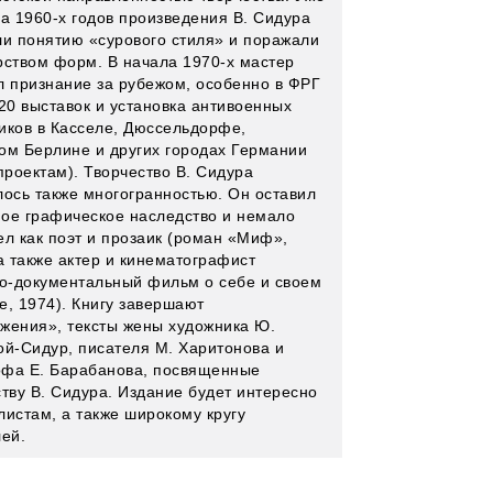
ла 1960-х годов произведения В. Сидура
ли понятию «сурового стиля» и поражали
рством форм. В начала 1970-х мастер
л признание за рубежом, особенно в ФРГ
 20 выставок и установка антивоенных
иков в Касселе, Дюссельдорфе,
ом Берлине и других городах Германии
проектам). Творчество В. Сидура
лось также многогранностью. Он оставил
ое графическое наследство и немало
ел как поэт и прозаик (роман «Миф»,
а также актер и кинематографист
ко-документальный фильм о себе и своем
е, 1974). Книгу завершают
жения», тексты жены художника Ю.
ой-Сидур, писателя М. Харитонова и
фа Е. Барабанова, посвященные
ству В. Сидура. Издание будет интересно
листам, а также широкому кругу
лей.