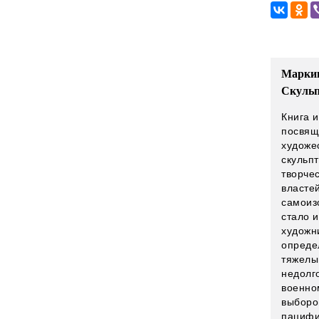
Маркин
Скульп
Книга 
посвящ
художе
скульп
творче
власте
самоиз
стало 
художн
опреде
тяжелы
недолг
военно
выборо
пацифи