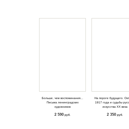
Больше, чем воспоминания…
На пороге будущего. Ок
Письма ленинградских
1917 года и судьбы русс
художников
искусства ХХ века
2 590
2 350
руб.
руб.
КУПИТЬ
КУПИТЬ