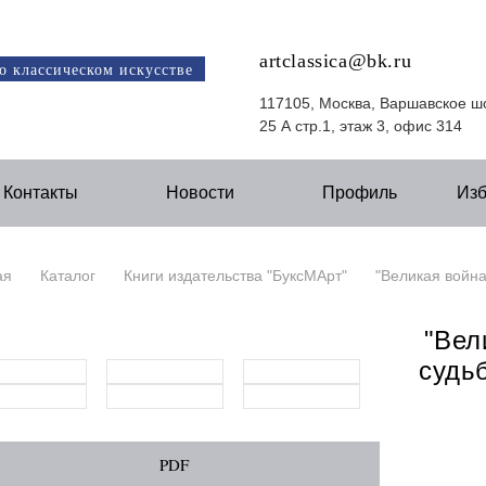
artclassica@bk.ru
о классическом искусстве
117105, Москва, Варшавское ш
25 А стр.1, этаж 3, офис 314
Контакты
Новости
Профиль
Из
ая
Каталог
Книги издательства "БуксМАрт"
"Великая война
"Вел
судь
PDF