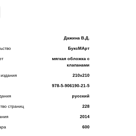
КУПИТЬ
Дажина В.Д.
ьство
БуксМАрт
ет
мягкая обложка с
клапанами
 издания
210x210
978-5-906190-21-5
дания
русский
тво страниц
228
ания
2014
ара
600