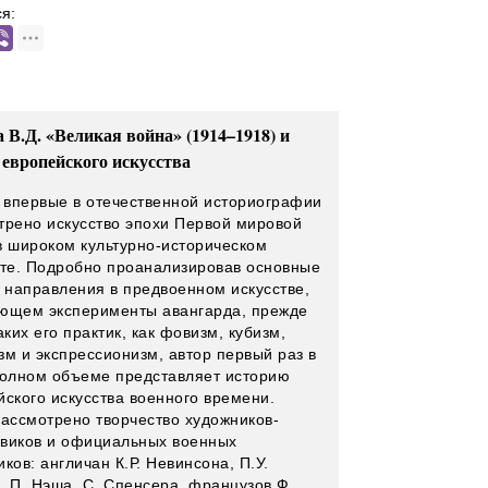
я:
 В.Д. «Великая война» (1914–1918) и
 европейского искусства
е впервые в отечественной историографии
трено искусство эпохи Первой мировой
в широком культурно-историческом
сте. Подробно проанализировав основные
и направления в предвоенном искусстве,
ющем эксперименты авангарда, прежде
аких его практик, как фовизм, кубизм,
зм и экспрессионизм, автор первый раз в
полном объеме представляет историю
йского искусства военного времени.
рассмотрено творчество художников-
виков и официальных военных
ков: англичан К.Р. Невинсона, П.У.
, П. Нэша, С. Спенсера, французов Ф.