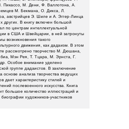
. Пикассо, М. Дени, Ф. Валлотона, А.
емцев М. Бекмана, О. Дикса, Л.
ра, австрийцев Э. Шиле и А. Эггер-Линца
х других. В книгу включен большой
ал по центрам интеллектуальной
ции в США и Швейцарии, в ней затронуты
мы возникновения такого
льтурного движения, как дадаизм. В этом
сте рассмотрено творчество М. Дюшана,
биа, Мэн Рея, Т. Тцара, М. Эрнста, Г.
 др. Особое внимание уделено
ской группе дадаистов. В заключение
на основе анализа творчества ведущих
ов дает характеристику стилей и
лений послевоенного искусства. Книга
ит большое количество иллюстраций и
е биографии художников-участников