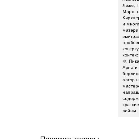
Леже, П
Маре, н
Кирхне
и многи
матери
эмигра
пробле
контрку
контек
Ф. Пика
Арпа и
берлин
автор 
мастер
направ
содерж
кратки
войны.