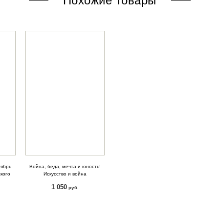
Похожие товары
тябрь
Война, беда, мечта и юность!
кого
Искусство и война
1 050
руб.
КУПИТЬ