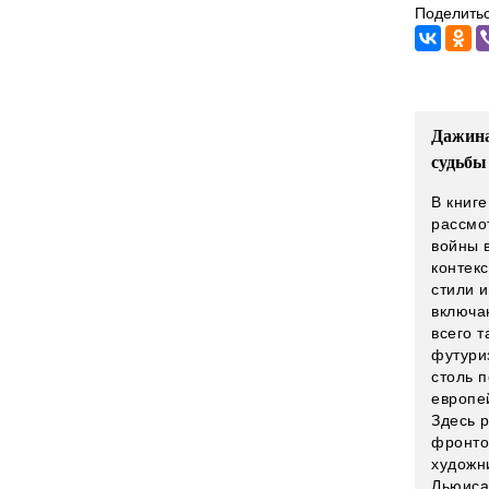
Поделитьс
Дажина
судьбы
В книг
рассмо
войны 
контек
стили 
включа
всего т
футури
столь 
европе
Здесь 
фронто
художни
Льюиса