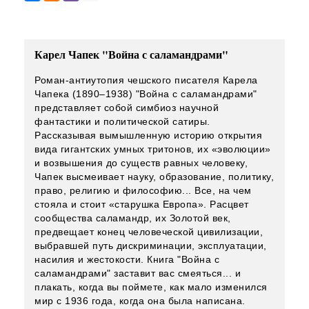
Карел Чапек "Война с саламандрами"
Роман-антиутопия чешского писателя Карела
Чапека (1890–1938) "Война с саламандрами"
представляет собой симбиоз научной
фантастики и политической сатиры.
Рассказывая вымышленную историю открытия
вида гигантских умных тритонов, их «эволюции»
и возвышения до существ равных человеку,
Чапек высмеивает науку, образование, политику,
право, религию и философию... Все, на чем
стояла и стоит «старушка Европа». Расцвет
сообщества саламандр, их Золотой век,
предвещает конец человеческой цивилизации,
выбравшей путь дискриминации, эксплуатации,
насилия и жестокости. Книга "Война с
саламандрами" заставит вас смеяться... и
плакать, когда вы поймете, как мало изменился
мир с 1936 года, когда она была написана.