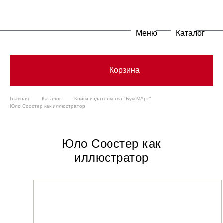
Меню
Каталог
Корзина
Главная
Каталог
Книги издательства "БуксМАрт"
Юло Соостер как иллюстратор
Юло Соостер как
иллюстратор