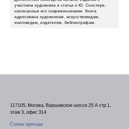
участием художника и статьи о Ю. Соостере,
написанные его современниками. Книга
адресована художникам, искусствоведам,
книговедам, издателям, библиографам.
117105, Москва, Варшавское шоссе 25 А стр.1,
этаж 3, офис 314
Схема проезда