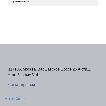
границами.
117105, Москва, Варшавское шоссе 25 А стр.1,
этаж 3, офис 314
Схема проезда
Мы на Озоне