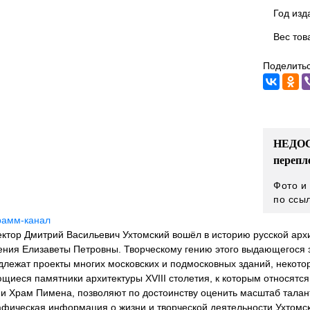
Год изд
Вес тов
Поделитьс
НЕДОС
перепл
Фото и
по ссы
рамм-канал
ктор Дмитрий Васильевич Ухтомский вошёл в историю русской архи
ния Елизаветы Петровны. Творческому гению этого выдающегося зо
длежат проекты многих московских и подмосковных зданий, некото
иеся памятники архитектуры XVIII столетия, к которым относятся
 и Храм Пимена, позволяют по достоинству оценить масштаб талан
афическая информация о жизни и творческой деятельности Ухтомск