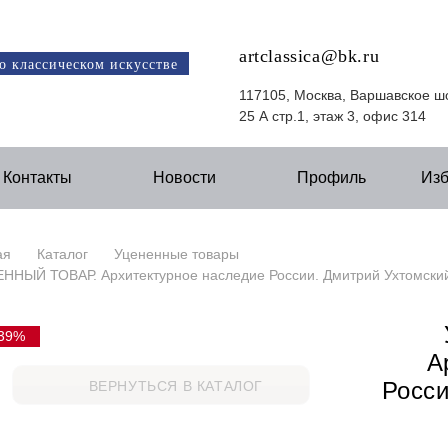
artclassica@bk.ru
о классическом искусстве
117105, Москва, Варшавское ш
25 А стр.1, этаж 3, офис 314
Контакты
Новости
Профиль
Из
ая
Каталог
Уцененные товары
ННЫЙ ТОВАР. Архитектурное наследие России. Дмитрий Ухтомски
39%
А
Росси
ВЕРНУТЬСЯ В КАТАЛОГ