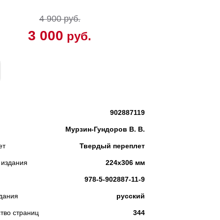
4 900 руб.
3 000
руб.
КУПИТЬ
902887119
Мурзин-Гундоров В. В.
ет
Твердый переплет
 издания
224x306 мм
978-5-902887-11-9
дания
русский
тво страниц
344