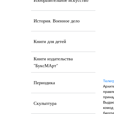
Изобразительное искусство
История. Военное дело
Книги для детей
Книги издательства
"БуксМАрт"
Телег
Периодика
Архите
правле
прина
Скульптура
Выдающ
комод
биогр