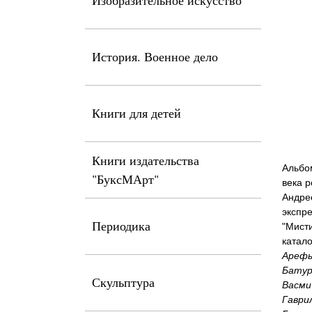
Изобразительное искусство
История. Военное дело
Книги для детей
Книги издательства
Альбом
"БуксМАрт"
века р
Андрее
экспре
Периодика
"Мисти
катало
Арефь
Батур
Скульптура
Васми
Гаври