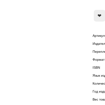
Артикул
Издател
Перепл
Формат
ISBN
Язык из
Количес
Год изд
Вес тов