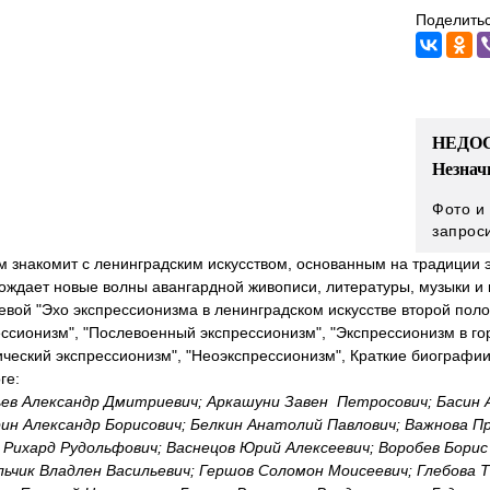
Поделитьс
НЕДОС
Незнач
Фото и
запрос
 знакомит с ленинградским искусством, основанным на традиции 
ождает новые волны авангардной живописи, литературы, музыки и 
вой "Эхо экспрессионизма в ленинградском искусстве второй поло
ссионизм", "Послевоенный экспрессионизм", "Экспрессионизм в гор
ческий экспрессионизм", "Неоэкспрессионизм", Краткие биографии
ге:
ев Александр Дмитриевич; Аркашуни Завен Петросович; Басин 
ин Александр Борисович; Белкин Анатолий Павлович; Важнова Пр
 Рихард Рудольфович; Васнецов Юрий Алексеевич; Воробев Борис 
льчик Владлен Васильевич; Гершов Соломон Моисеевич; Глебова 