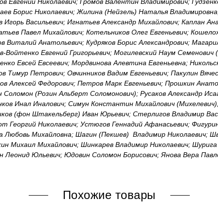
ов Евгений Николаевич; Громов Валентин Владимирович; Гудзенк
аев Борис Николаевич; Жилина (Нейзель) Наталья Владимировна;
в Игорь Васильевич; Игнатьев Александр Михайлович; Каплан Ан
атьев Павел Михайлович; Котельников Олег Евгеньевич; Кошелох
ов Виталий Анатольевич; Кудряков Борис Александрович; Магари
в-Войтенко Евгений Григорьевич; Могилевский Наум Семенович 
енко Евсей Евсеевич; Мордвинова Алевтина Евгеньевна; Никольс
ов Тимур Петрович; Овчинников Вадим Евгеньевич; Пакулин Вяче
ов Алексей Федорович; Петров Марк Евгеньевич; Прошкин Анато
н Соломон (Розин Альберт Соломонович); Русаков Александр Исаа
нков Инал Иналович; Симун Константин Михайлович (Михелевич);
ков (фон Штакельберг) Иван Юрьевич; Стерлигов Владимир Васи
от Георгий Николаевич; Устюгов Геннадий Афанасьевич; Фигурин
а Любовь Михайловна; Шагин (Пекшев) Владимир Николаевич; Ш
ин Михаил Михайлович; Шинкарев Владимир Николаевич; Шурига 
н Леонид Юльевич; Юдовин Соломон Борисович; Янова Вера Павло
Похожие товары