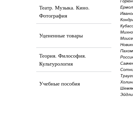
Горюн
Театр. Музыка. Кино.
Ермол
Ивано
Фотография
Кондр
Кубас
Михно
Уцененные товары
Моисе
Новик
Пахом
Теория. Философия.
Росси
Культурология
Савче
Сотни
Трауг
Холин
Учебные пособия
Шемяк
Эйдли