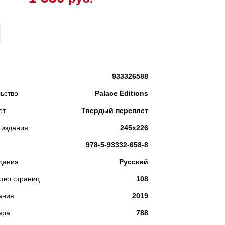
КУПИТЬ
933326588
ьство
Palace Editions
ет
Твердый переплет
 издания
245х226
978-5-93332-658-8
дания
Русский
тво страниц
108
ания
2019
ара
788