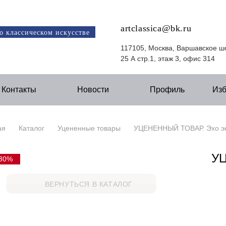
artclassica@bk.ru
о классическом искусстве
117105, Москва, Варшавское ш
25 А стр.1, этаж 3, офис 314
Контакты
Новости
Профиль
Из
ая
Каталог
Уцененные товары
УЦЕНЕННЫЙ ТОВАР. Эхо эк
У
30%
ВЕРНУТЬСЯ В КАТАЛОГ