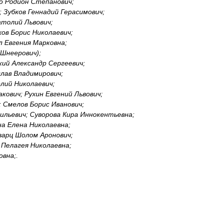
о Родион Степанович;
 Зубков Геннадий Герасимович;
атолий Львович;
ов Борис Николаевич;
л Евгения Марковна;
(Шнеерович);
кий Александр Сергеевич;
слав Владимирович;
лий Николаевич;
кович; Рухин Евгений Львович;
 Смелов Борис Иванович;
льевич; Суворова Кира Иннокентьевна;
а Елена Николаевна;
варц Шолом Аронович;
Пелагея Николаевна;
вна;.