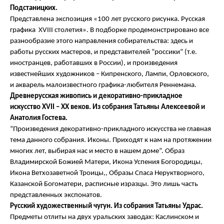
Подстаницких.
Представлена экспозиция «100 лет русского рисунка. Русская
графика XVIII столетия». В подборке продемонстрировано все
разнообразие этого направления собирательства: здесь и
работы русских мастеров, и представителей “россики” (т.е.
иностранцев, работавших в России), и произведения
известнейших художников – Кипренского, Лампи, Орловского,
и акварель малоизвестного графика-любителя Реннемана.
Древнерусская живопись и декоративно-прикладное
искусство
XVII – XX веков. Из собрания Татьяны Алексеевой и
Анатолия Гостева.
“Произведения декоративно-прикладного искусства не главная
тема данного собрания. Иконы. Приходят к нам на протяжении
многих лет, выбирая нас и место в нашем доме”. Образ
Владимирской Божией Матери, Икона Успения Богородицы,
Икона Ветхозаветной Троицы,, Образы Спаса Неруктворного,
Казанской Богоматери, расписные изразцы. Это лишь часть
представленных экспонатов.
Русский художественный чугун. Из собрания Татьяны Удрас.
Предметы отлиты на двух уральских заводах: Каслинском и