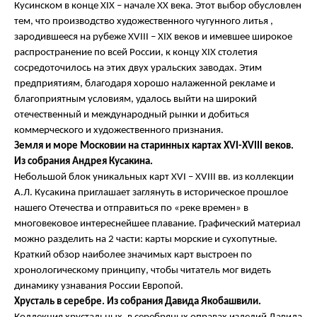
Кусинском в конце XIX – начале XX века. Этот выбор обусловлен
тем, что производство художественного чугунного литья ,
зародившееся на рубеже XVIII – XIX веков и имевшее широкое
распространение по всей России, к концу XIX столетия
сосредоточилось на этих двух уральских заводах. Этим
предприятиям, благодаря хорошо налаженной рекламе и
благоприятным условиям, удалось выйти на широкий
отечественный и международный рынки и добиться
коммерческого и художественного признания.
Земля и море Московии на старинных картах
XVI-XVIII веков.
Из собрания Андрея Кусакина.
Небольшой блок уникальных карт XVI – XVIII вв. из коллекции
А.Л. Кусакина приглашает заглянуть в историческое прошлое
нашего Отечества и отправиться по «реке времен» в
многовековое интереснейшее плавание. Графический материал
можно разделить на 2 части: карты морские и сухопутные.
Краткий обзор наиболее значимых карт выстроен по
хронологическому принципу, чтобы читатель мог видеть
динамику узнавания России Европой.
Хрусталь в серебре. Из собрания Давида Якобашвили.