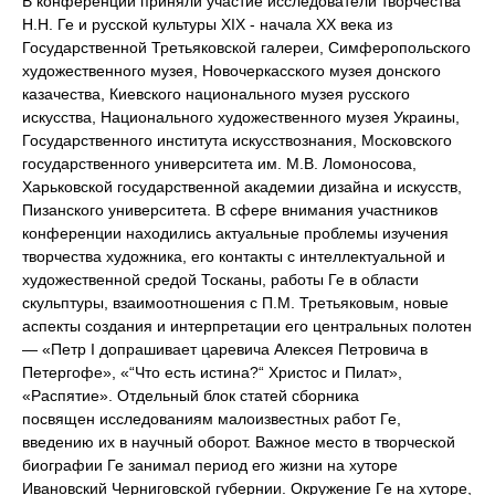
В конференции приняли участие исследователи творчества
Н.Н. Ге и русской культуры XIX - начала XX века из
Государственной Третьяковской галереи, Симферопольского
художественного музея, Новочеркасского музея донского
казачества, Киевского национального музея русского
искусства, Национального художественного музея Украины,
Государственного института искусствознания, Московского
государственного университета им. М.В. Ломоносова,
Харьковской государственной академии дизайна и искусств,
Пизанского университета. В сфере внимания участников
конференции находились актуальные проблемы изучения
творчества художника, его контакты с интеллектуальной и
художественной средой Тосканы, работы Ге в области
скульптуры, взаимоотношения с П.М. Третьяковым, новые
аспекты создания и интерпретации его центральных полотен
— «Петр I допрашивает царевича Алексея Петровича в
Петергофе», «“Что есть истина?“ Христос и Пилат»,
«Распятие». Отдельный блок статей сборника
посвящен исследованиям малоизвестных работ Ге,
введению их в научный оборот. Важное место в творческой
биографии Ге занимал период его жизни на хуторе
Ивановский Черниговской губернии. Окружение Ге на хуторе,