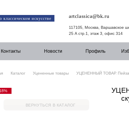
artclassica@bk.ru
о классическом искусстве
117105, Москва, Варшавское ш
25 А стр.1, этаж 3, офис 314
Контакты
Новости
Профиль
Из
ая
Каталог
Уцененные товары
УЦЕНЕННЫЙ ТОВАР. Пейзаж 
УЦЕН
18%
ск
ВЕРНУТЬСЯ В КАТАЛОГ