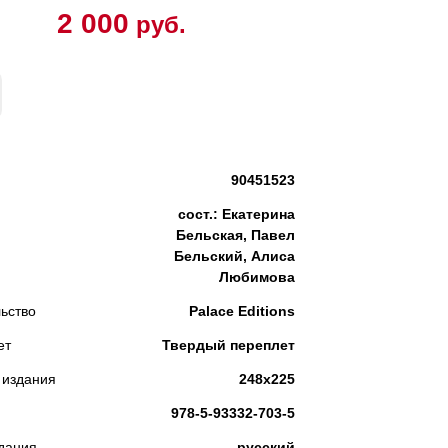
2 000
руб.
КУПИТЬ
90451523
сост.: Екатерина
Бельская, Павел
Бельский, Алиса
Любимова
ьство
Palace Editions
ет
Твердый переплет
 издания
248х225
978-5-93332-703-5
дания
русский