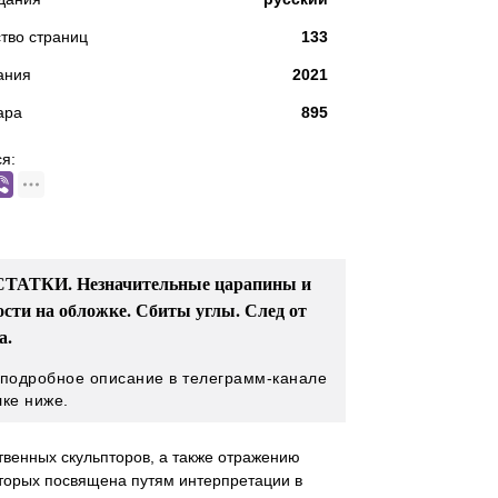
тво страниц
133
ания
2021
ара
895
я:
ТАТКИ. Незначительные царапины и
ости на обложке. Сбиты углы. След от
а.
 подробное описание в телеграмм-канале
лке ниже.
венных скульпторов, а также отражению
которых посвящена путям интерпретации в