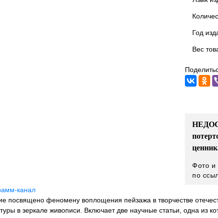
Количес
Год изд
Вес тов
Поделитьс
НЕДОС
потерт
ценник
Фото и
по ссы
рамм-канал
ие посвящено феномену воплощения пейзажа в творчестве отечест
туры в зеркале живописи. Включает две научные статьи, одна из 