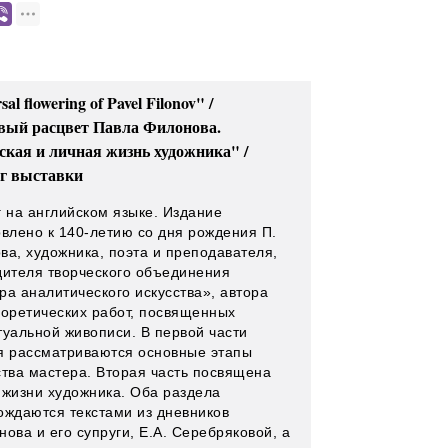
sal flowering of Pavel Filonov" /
ый расцвет Павла Филонова.
ская и личная жизнь художника" /
г выставки
г на английском языке. Издание
овлено к 140-летию со дня рождения П.
ва, художника, поэта и преподавателя,
дителя творческого объединения
ра аналитического искусства», автора
еоретических работ, посвященных
туальной живописи. В первой части
я рассматриваются основные этапы
ства мастера. Вторая часть посвящена
 жизни художника. Оба раздела
ождаются текстами из дневников
ова и его супруги, Е.А. Серебряковой, а