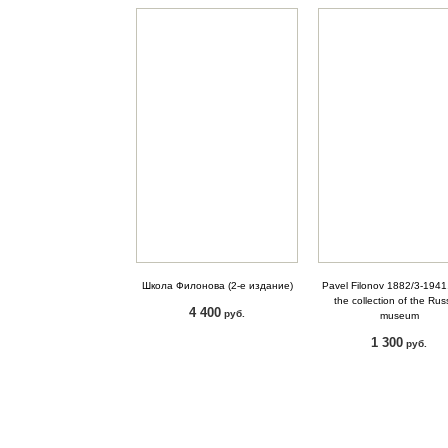
Школа Филонова (2-е издание)
Pavel Filonov 1882/3-1941
the collection of the Rus
4 400
руб.
museum
1 300
КУПИТЬ
руб.
КУПИТЬ