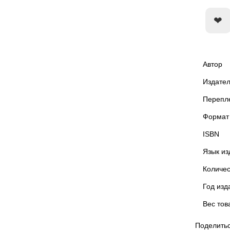
Автор
Издател
Перепл
Формат
ISBN
Язык из
Количес
Год изд
Вес тов
Поделитьс