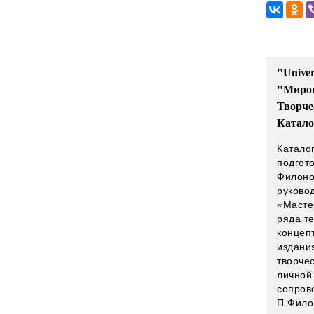
"Univer
"Миров
Творче
Катало
Катало
подгот
Филоно
руково
«Масте
ряда т
концеп
издани
творче
личной
сопров
П.Филон