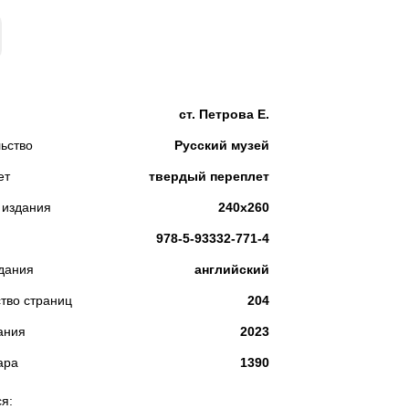
КУПИТЬ
ст. Петрова Е.
ьство
Русский музей
ет
твердый переплет
 издания
240х260
978-5-93332-771-4
дания
английский
тво страниц
204
ания
2023
ара
1390
я: