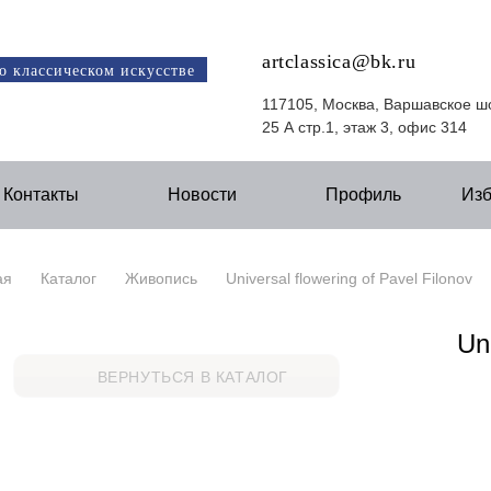
artclassica@bk.ru
о классическом искусстве
117105, Москва, Варшавское ш
25 А стр.1, этаж 3, офис 314
Контакты
Новости
Профиль
Из
ая
Каталог
Живопись
Universal flowering of Pavel Filonov
Un
ВЕРНУТЬСЯ В КАТАЛОГ