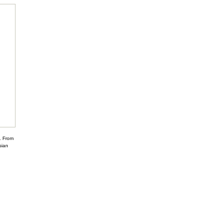
. From
sian