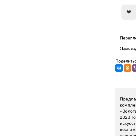
Перепл
Язык из
Поделитьс
Предла
компле
«Золот
2023 г
искусс
воспом
художн