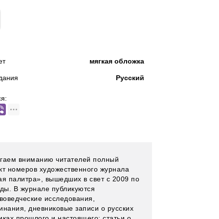
КУПИТЬ
ет
мягкая обложка
дания
Русский
я:
гаем вниманию читателей полный
кт номеров художественного журнала
ая палитра», вышедших в свет с 2009 по
оды. В журнале публикуются
твоведческие исследования,
инания, дневниковые записи о русских
иках прошлого и настоящего; статьи о