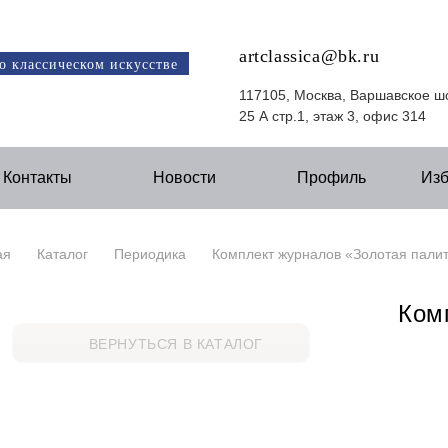
artclassica@bk.ru
о классическом искусстве
117105, Москва, Варшавское ш
25 А стр.1, этаж 3, офис 314
Контакты
Новости
Профиль
Из
ая
Каталог
Периодика
Комплект журналов «Золотая пали
Ком
ВЕРНУТЬСЯ В КАТАЛОГ