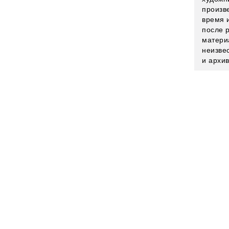
произв
время 
после 
матери
неизве
и архи